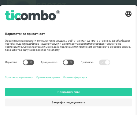
светот.
Ticombo® сега е најследен од сите
платформи за препродавање во
Европа. Ви благодариме!
ЗАПОЧНЕТЕ СО ПРОДАЖБА
Печат на извонредност од
Комисијата на ЕУ
Ticombo GmbH (матична компанија) е призната во
Хоризонт 2020, програмата за финансирање на
истражување и иновации на ЕУ, за нејзиниот
предлог бр. 782393.