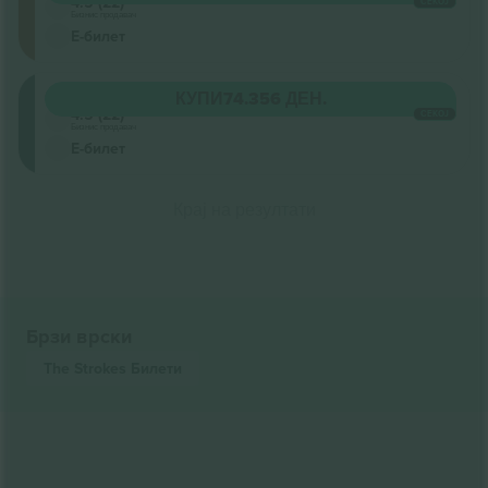
4.5 (22)
СЕКОЈ
Бизнис продавач
Е-билет
Oberrang
КУПИ
74.356 ДЕН.
4.5 (22)
СЕКОЈ
Бизнис продавач
Е-билет
Крај на резултати
Брзи врски
The Strokes
Билети