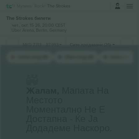
Најави се
Музика
Rock
The Strokes
The Strokes билети
чет., окт. 15 26, 20:00 CEST
Uber Arena,
Berlin, Germany
MKD
7.713
-
87.993
Сите продавачи (26)
Unterrang (9)
Oberrang (8)
Innenraum St
Жалам,
Мапата На
Местото
Моментално Не Е
Достапна - Ќе Ја
Додадеме Наскоро.