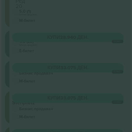
Ред
20
5.0 (1)
Бизнис продавач
М-билет
Oberrang
КУПИ
28.940 ДЕН.
4.5 (22)
СЕКОЈ
Бизнис продавач
Е-билет
Oberrang
КУПИ
33.075 ДЕН.
СЕКОЈ
Бизнис продавач
М-билет
Innenraum
КУПИ
33.075 ДЕН.
Stehplatz
СЕКОЈ
Бизнис продавач
М-билет