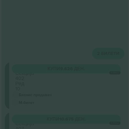
2
БИЛЕТИ
Oberrang
КУПИ
9.626 ДЕН.
Секција
СЕКОЈ
402
Ред
10
Бизнис продавач
М-билет
Oberrang
КУПИ
10.675 ДЕН.
Секција
СЕКОЈ
407