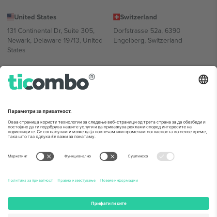
United States
Switzerland
131 Continental Dr, Suite 305,
Dorfstrasse 52a, 6390
Newark, Delaware 19713, United
Engelberg, Switzerland
States
Bulgaria
United Arab Emirates
Regus Sofia City West, bul
UAE Dubai Silicon Oasis, DDP
Totleben 53-55, 1606 Sofia,
Building A1, Office 302, Dubai,
Bulgaria
United Arab Emirates
Mexico
Av Chapultepec 360, Roma
Norte, Cuauhtémoc, 06700
Ciudad de México, CDMX,
Mexico
Правното лице на давателот на платформата може да се
разликува во зависност од локацијата, настанот и/или доменот.
За детали, проверете ја конкретната страница на настанот.,
Отпечаток
и
Услови.
© 2026 Ticombo. Сите права се задржани.