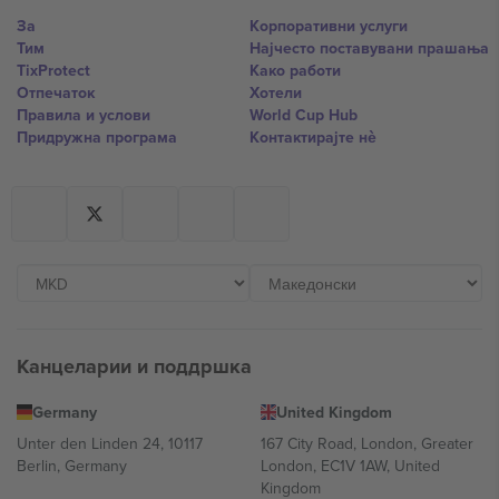
За
Корпоративни услуги
Тим
Најчесто поставувани прашања
TixProtect
Како работи
Отпечаток
Хотели
Правила и услови
World Cup Hub
Придружна програма
Контактирајте нѐ
Канцеларии и поддршка
Germany
United Kingdom
Unter den Linden 24, 10117
167 City Road, London, Greater
Berlin, Germany
London, EC1V 1AW, United
Kingdom