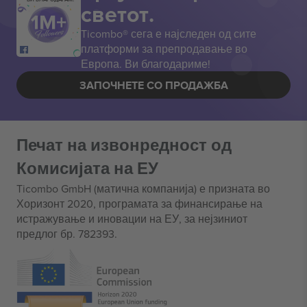
светот.
Ticombo® сега е најследен од сите
платформи за препродавање во
Европа. Ви благодариме!
ЗАПОЧНЕТЕ СО ПРОДАЖБА
Печат на извонредност од
Комисијата на ЕУ
Ticombo GmbH (матична компанија) е призната во
Хоризонт 2020, програмата за финансирање на
истражување и иновации на ЕУ, за нејзиниот
предлог бр. 782393.