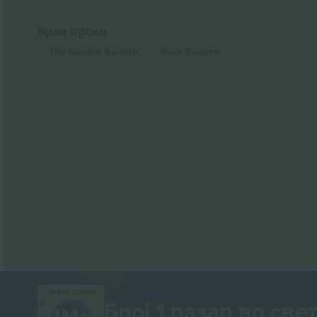
Брзи врски
The Garden
Билети
Rock
Билети
ВИ БЛАГОДАРАМ!
Број 1 пазар во свет