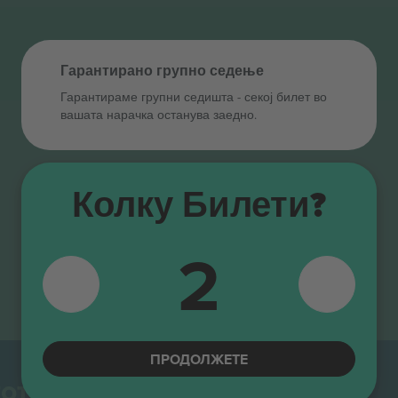
Гарантирано групно седење
Гарантираме групни седишта ‑ секој билет во
вашата нарачка останува заедно.
Колку Билети?
2
ПРОДОЛЖЕТЕ
от.