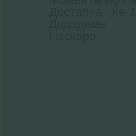
Достапна - Ќе Ј
Додадеме
Наскоро.