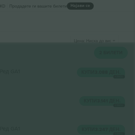
Најави се
KD
Продадете ги вашите билети
Цена: Ниска до висока
2
БИЛЕТИ
Ред GA1
КУПИ
3.088 ДЕН.
СЕКОЈ
КУПИ
3.141 ДЕН.
СЕКОЈ
Ред GA1
КУПИ
3.247 ДЕН.
СЕКОЈ