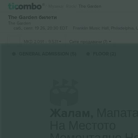
Музика
Rock
The Garden
The Garden билети
The Garden
саб., септ. 19 26, 20:30 EDT
Franklin Music Hall,
Philadelphia, 
MKD
2.091
-
9.531
Сите продавачи (7)
GENERAL ADMISSION (5)
FLOOR (2)
Жалам,
Мапат
На Местото
Моментално Н