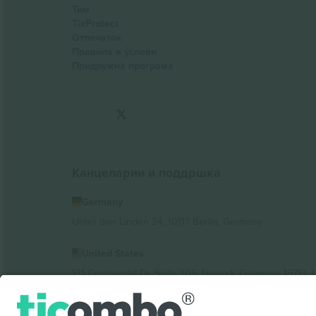
Тим
TixProtect
Отпечаток
Правила и услови
Придружна програма
Канцеларии и поддршка
Germany
Unter den Linden 24, 10117 Berlin, Germany
United States
131 Continental Dr, Suite 305, Newark, Delaware 19713, 
Bulgaria