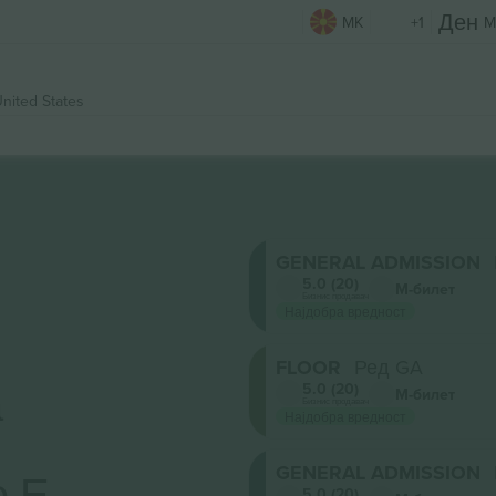
MK
+1
M
United States
GENERAL ADMISSION
5.0 (20)
М-билет
Бизнис продавач
Најдобра вредност
FLOOR
Ред GA
а
5.0 (20)
М-билет
Бизнис продавач
Најдобра вредност
GENERAL ADMISSION
е Е
5.0 (20)