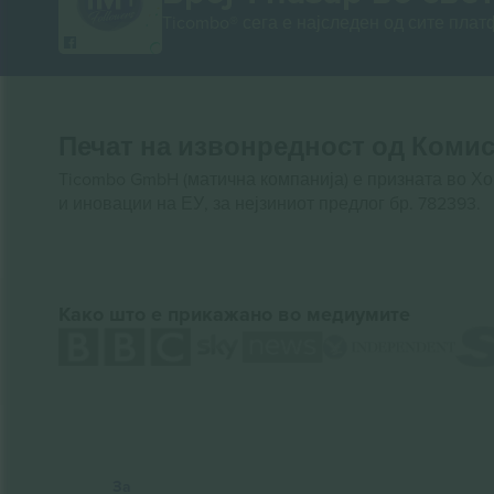
Ticombo® сега е најследен од сите пла
Печат на извонредност од Комис
Ticombo GmbH (матична компанија) е призната во Х
и иновации на ЕУ, за нејзиниот предлог бр. 782393.
Како што е прикажано во медиумите
За