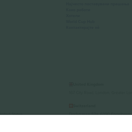
Најчесто поставувани прашања
Како работи
Хотели
World Cup Hub
Контактирајте нѐ
United Kingdom
167 City Road, London, Greater L
Switzerland
United States
Dorfstrasse 52a, 6390 Engelberg, 
United Arab Emirates