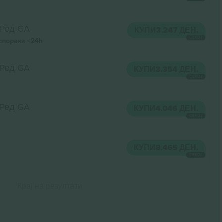
Ред GA
КУПИ
3.247 ДЕН.
СЕКОЈ
спорака
<24h
Ред GA
КУПИ
3.354 ДЕН.
СЕКОЈ
Ред GA
КУПИ
4.046 ДЕН.
СЕКОЈ
КУПИ
8.465 ДЕН.
СЕКОЈ
Крај на резултати