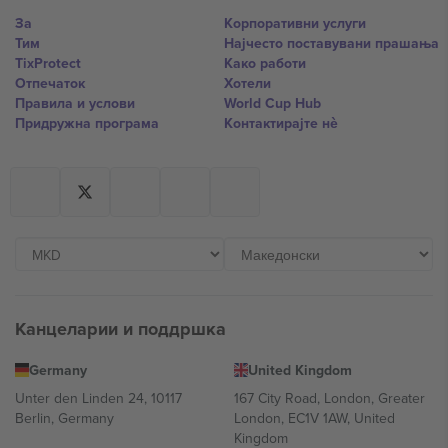
За
Корпоративни услуги
Тим
Најчесто поставувани прашања
TixProtect
Како работи
Отпечаток
Хотели
Правила и услови
World Cup Hub
Придружна програма
Контактирајте нѐ
Канцеларии и поддршка
Germany
United Kingdom
Unter den Linden 24, 10117
167 City Road, London, Greater
Berlin, Germany
London, EC1V 1AW, United
Kingdom