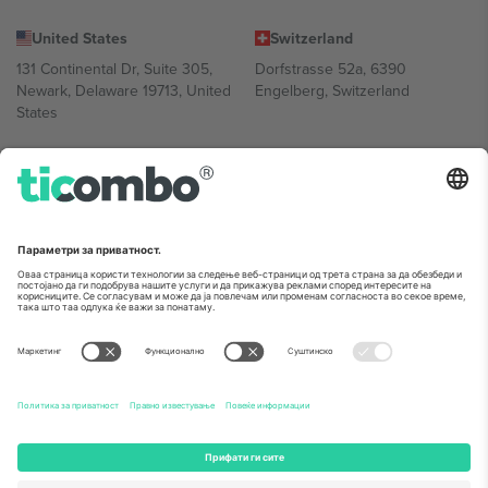
United States
Switzerland
131 Continental Dr, Suite 305,
Dorfstrasse 52a, 6390
Newark, Delaware 19713, United
Engelberg, Switzerland
States
Bulgaria
United Arab Emirates
Regus Sofia City West, bul
UAE Dubai Silicon Oasis, DDP
Totleben 53-55, 1606 Sofia,
Building A1, Office 302, Dubai,
Bulgaria
United Arab Emirates
Mexico
Av Chapultepec 360, Roma
Norte, Cuauhtémoc, 06700
Ciudad de México, CDMX,
Mexico
Правното лице на давателот на платформата може да се
разликува во зависност од локацијата, настанот и/или доменот.
За детали, проверете ја конкретната страница на настанот.,
Отпечаток
и
Услови.
© 2026 Ticombo. Сите права се задржани.