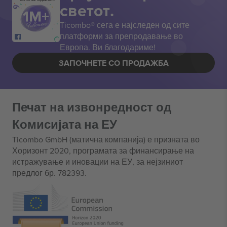
светот.
Ticombo® сега е најследен од сите
платформи за препродавање во
Европа. Ви благодариме!
ЗАПОЧНЕТЕ СО ПРОДАЖБА
Печат на извонредност од
Комисијата на ЕУ
Ticombo GmbH (матична компанија) е призната во
Хоризонт 2020, програмата за финансирање на
истражување и иновации на ЕУ, за нејзиниот
предлог бр. 782393.