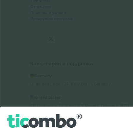
TixProtect
Отпечаток
Правила и услови
Придружна програма
Канцеларии и поддршка
Germany
Unter den Linden 24, 10117 Berlin, Germany
United States
131 Continental Dr, Suite 305, Newark, Delaware 19713, 
Bulgaria
Regus Sofia City West, bul Totleben 53-55, 1606 Sofia, B