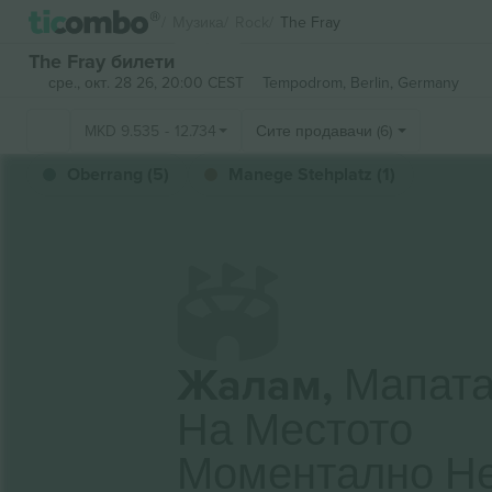
Музика
Rock
The Fray
The Fray билети
сре., окт. 28 26, 20:00 CEST
Tempodrom,
Berlin, Germany
MKD
9.535
-
12.734
Сите продавачи (6)
Oberrang (5)
Manege Stehplatz (1)
Жалам,
Мапат
На Местото
Моментално Н