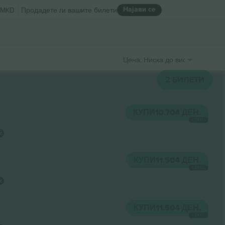
Најави се
MKD
Продадете ги вашите билети
Цена: Ниска до висока
2
БИЛЕТИ
КУПИ
10.704 ДЕН.
СЕКОЈ
КУПИ
11.504 ДЕН.
СЕКОЈ
КУПИ
11.504 ДЕН.
СЕКОЈ