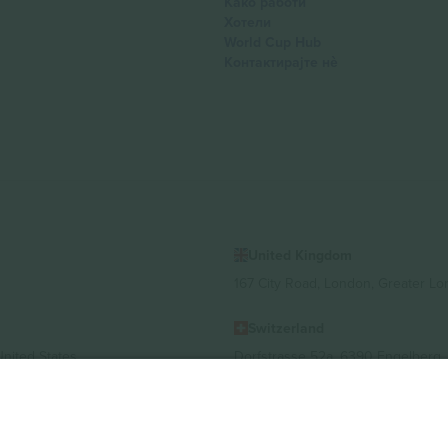
Како работи
Хотели
World Cup Hub
Контактирајте нѐ
United Kingdom
167 City Road, London, Greater L
Switzerland
United States
Dorfstrasse 52a, 6390 Engelberg, 
United Arab Emirates
ulgaria
UAE Dubai Silicon Oasis, DDP Buil