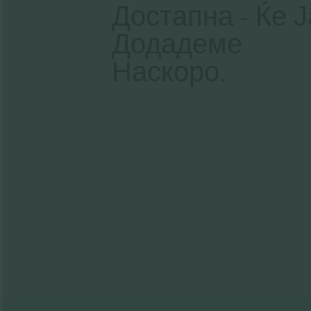
Достапна - Ќе Ј
Додадеме
Наскоро.