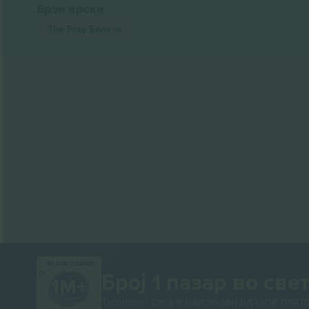
Брзи врски
The Fray
Билети
ВИ БЛАГОДАРАМ!
Број 1 пазар во свет
Ticombo® сега е најследен од сите пла