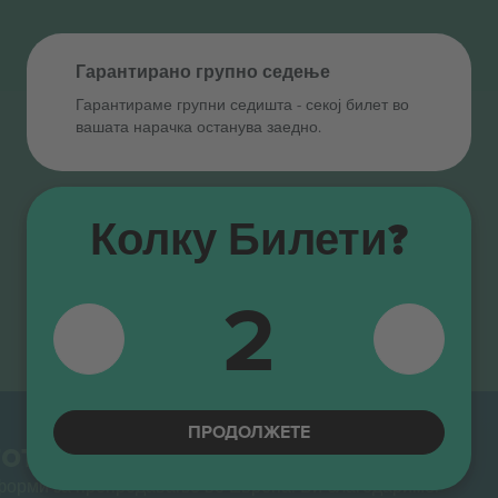
Гарантирано групно седење
Гарантираме групни седишта ‑ секој билет во
вашата нарачка останува заедно.
Колку Билети?
2
ПРОДОЛЖЕТЕ
от.
тформи за препродавање во Европа. Ви благодариме!