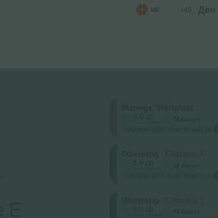
MK
+49
Manege Stehplatz
5.0 (2)
М-билет
Бизнис продавач
Најниска цена по категорија на
Oberrang
Секција 4
а
5.0 (2)
М-билет
Бизнис продавач
Најниска цена по категорија на
Oberrang
Секција 5
е Е
5.0 (2)
М-билет
Бизнис продавач