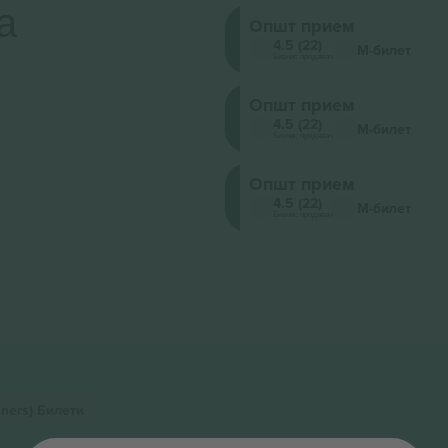
а
Општ прием
4.5 (22)
М-билет
Бизнис продавач
Општ прием
4.5 (22)
М-билет
Бизнис продавач
Општ прием
4.5 (22)
М-билет
Бизнис продавач
iners)
Билети