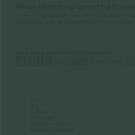
Печат на извонредност од Комис
Ticombo GmbH (матична компанија) е призната во Х
и иновации на ЕУ, за нејзиниот предлог бр. 782393.
Како што е прикажано во медиумите
За
Тим
TixProtect
Отпечаток
Правила и услови
Придружна програма