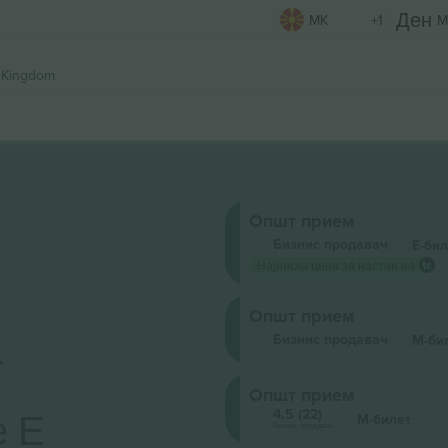
MK
+1
M
 Kingdom
Општ прием
Бизнис продавач
Е-бил
Најниска цена за настан на
Општ прием
а
Бизнис продавач
М-би
Општ прием
е Е
4.5 (22)
М-билет
Бизнис продавач