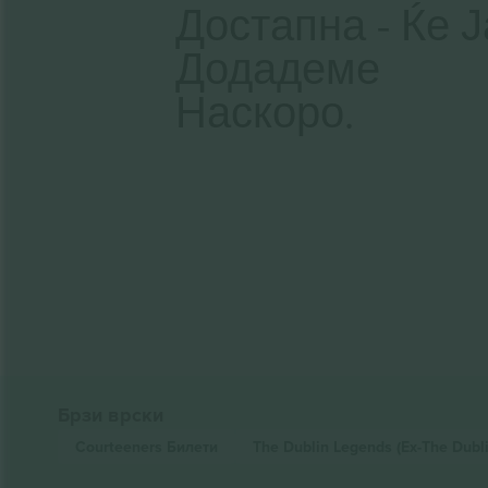
Достапна - Ќе Ј
Додадеме
Наскоро.
Брзи врски
Courteeners
Билети
The Dublin Legends (Ex-The Dubl