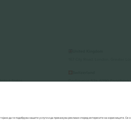
United Kingdom
167 City Road, London, Greater L
Switzerland
United States
Dorfstrasse 52a, 6390 Engelberg, 
United Arab Emirates
ulgaria
UAE Dubai Silicon Oasis, DDP Buil
 Ciudad de México, CDMX, Mexico