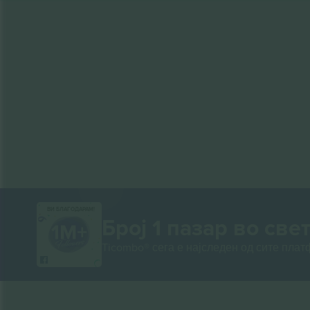
ВИ БЛАГОДАРАМ!
Број 1 пазар во свет
Ticombo® сега е најследен од сите пла