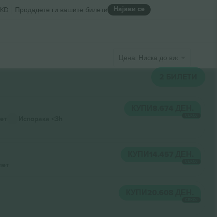
Најави се
KD
Продадете ги вашите билети
Цена: Ниска до висока
2
БИЛЕТИ
КУПИ
8.674 ДЕН.
СЕКОЈ
ет
Испорака
<3h
КУПИ
14.457 ДЕН.
СЕКОЈ
лет
КУПИ
20.608 ДЕН.
СЕКОЈ