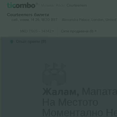
Музика
Rock
Courteeners
Courteeners билети
саб., ноем. 14 26, 18:30 BST
Alexandra Palace,
London, United
MKD
7.505
-
34.142
Сите продавачи (8)
Општ прием (8)
Жалам,
Мапат
На Местото
Моментално Н