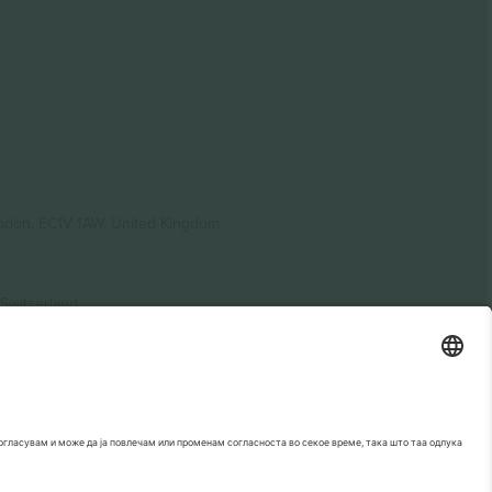
ondon, EC1V 1AW, United Kingdom
Switzerland
ding A1, Office 302, Dubai, United Arab Emirates