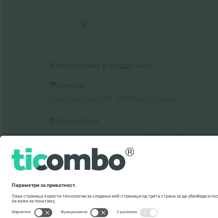
Канцеларии и поддршка
Germany
Unter den Linden 24, 10117 Berlin, Germany
United States
131 Continental Dr, Suite 305, Newark, Delaware 19713, 
Bulgaria
Regus Sofia City West, bul Totleben 53-55, 1606 Sofia, B
Mexico
Av Chapultepec 360, Roma Norte, Cuauhtémoc, 06700