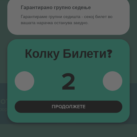
Гарантирано групно седење
Гарантираме групни седишта ‑ секој билет во
вашата нарачка останува заедно.
Колку Билети?
2
от.
ПРОДОЛЖЕТЕ
тформи за препродавање во Европа. Ви благодариме!