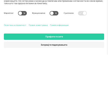
Како што е прикажано во медиумите
За
Корпоративни услуги
Тим
Најчесто поставувани прашања
TixProtect
Како работи
Отпечаток
Хотели
Правила и услови
World Cup Hub
Придружна програма
Контактирајте нѐ