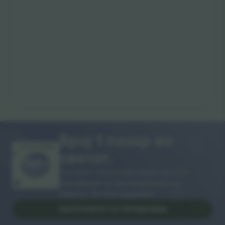
Број 1 пазар во
ВИ БЛАГОДАРАМ!
светот.
Ticombo® сега е најследен од сите
платформи за препродавање во
Европа. Ви благодариме!
ЗАПОЧНЕТЕ СО ПРОДАЖБА