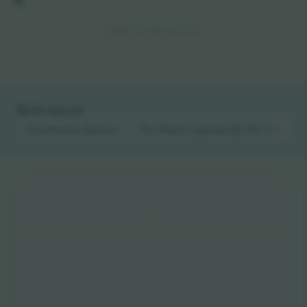
Крај на резултати
Брзи врски
Courteeners
Билети
The Dublin Legends (Ex-The Dubliner