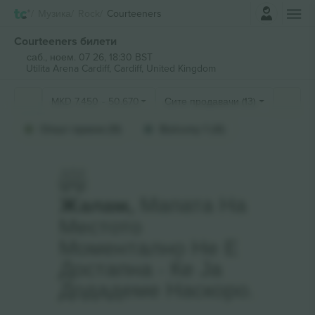
Најави се
Музика
Rock
Courteeners
Courteeners билети
саб., ноем. 07 26, 18:30 BST
Utilita Arena Cardiff,
Cardiff, United Kingdom
MKD
7.450
-
50.670
Сите продавачи (13)
Општ прием (9)
Balcony 1 (4)
Жалам,
Мапата На
Местото
Моментално Не Е
Достапна - Ќе Ја
Додадеме Наскоро.