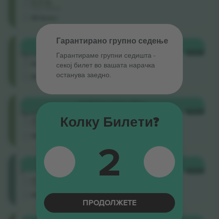
5.0 (1)
Бизнис продавач
М-билет
Гарантирано групно седење
Општ
КУПИ
14.468 ДЕН.
прием
СЕКОЈ
Гарантираме групни седишта ‑
Бизнис продавач
секој билет во вашата нарачка
останува заедно.
М-билет
Општ
КУПИ
20.625 ДЕН.
прием
СЕКОЈ
Колку Билети?
4.5 (22)
Бизнис продавач
М-билет
2
Balcony
КУПИ
24.750 ДЕН.
1
СЕКОЈ
4.5 (22)
Бизнис продавач
М-билет
ПРОДОЛЖЕТЕ