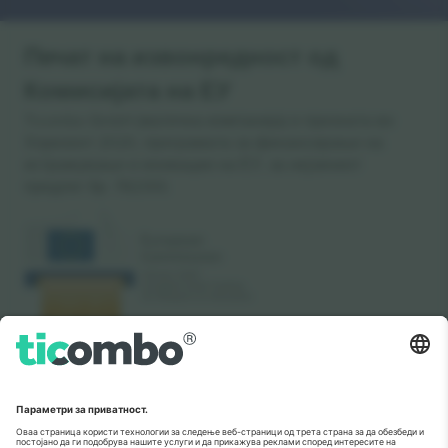
Печат на извонредност од
Комисијата на ЕУ
Ticombo GmbH (матична компанија) е призната во
Хоризонт 2020, програмата за финансирање на
истражување и иновации на ЕУ, за нејзиниот
предлог бр. 782393.