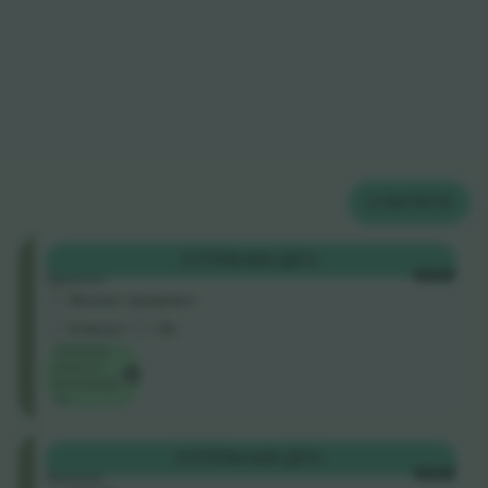
2
БИЛЕТИ
Општ
КУПИ
8.681 ДЕН.
прием
СЕКОЈ
Бизнис продавач
Е-билет
<3h
Најниска
цена по
категорија
на
Општ
КУПИ
10.035 ДЕН.
прием
СЕКОЈ