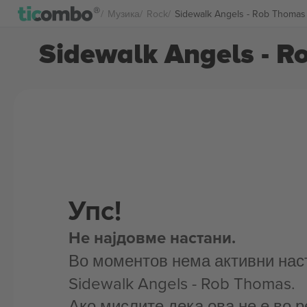
Музика
Rock
Sidewalk Angels - Rob Thoma
Sidewalk Angels - 
Упс!
Не најдовме настани.
Во моментов нема активни нас
Sidewalk Angels - Rob Thomas.
Ако мислите дека ова не е во р