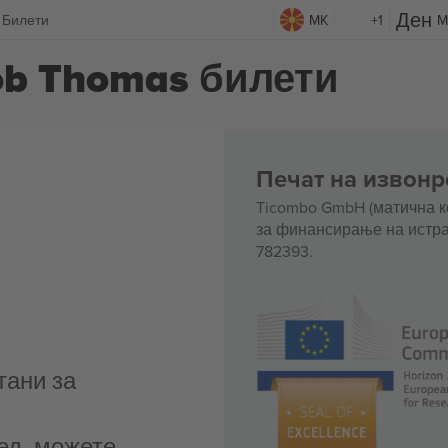
s Билети
MK
+1
M
Rob Thomas билети
Печат на извонр
Ticombo GmbH (матична к
за финансирање на истра
782393.
тани за
ед, можете