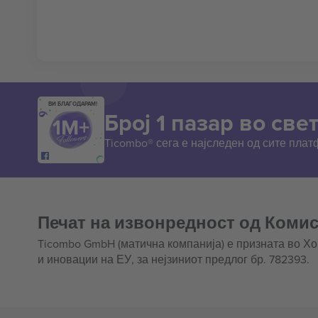
ВИ БЛАГОДАРАМ!
Број 1 пазар во свет
Ticombo® сега е најследен од сите пла
Печат на извонредност од Комис
Ticombo GmbH (матична компанија) е призната во Х
и иновации на ЕУ, за нејзиниот предлог бр. 782393.