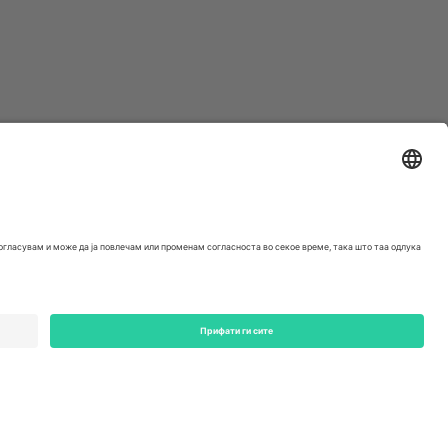
ondon, EC1V 1AW, United Kingdom
Switzerland