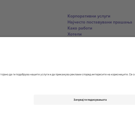
Корпоративни услуги
Најчесто поставувани прашања
Како работи
Хотели
World Cup Hub
Контактирајте нѐ
United Kingdom
167 City Road, London, Greater L
Switzerland
United States
Dorfstrasse 52a, 6390 Engelberg, 