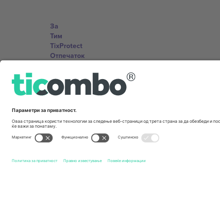
За
Тим
TixProtect
Отпечаток
Правила и услови
Придружна програма
Канцеларии и поддршка
Germany
Unter den Linden 24, 10117 Berlin, Germany
United States
131 Continental Dr, Suite 305, Newark, Delaware 19713, 