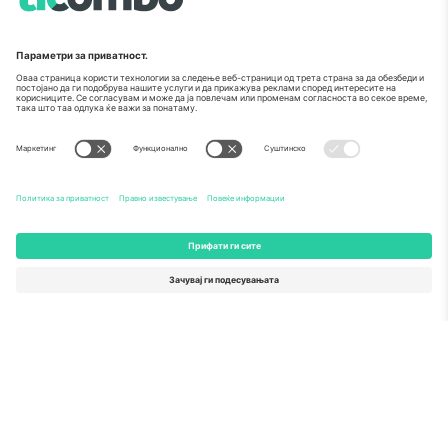
Печат на извонредност од
Комисијата на ЕУ
Ticombo GmbH (матична компанија) е призната во
Хоризонт 2020, програмата за финансирање на
истражување и иновации на ЕУ, за нејзиниот
предлог бр. 782393.