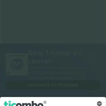
Број 1 пазар во
ВИ БЛАГОДАРАМ!
светот.
Ticombo® сега е најследен од сите
платформи за препродавање во
Европа. Ви благодариме!
ЗАПОЧНЕТЕ СО ПРОДАЖБА