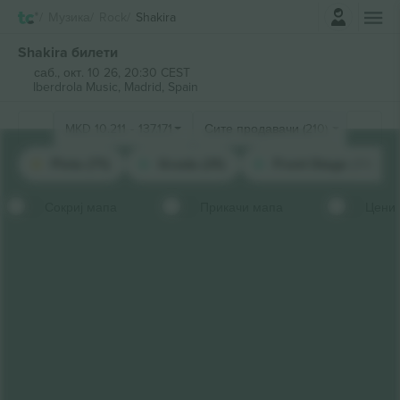
Најави се
Музика
Rock
Shakira
Shakira билети
саб., окт. 10 26, 20:30 CEST
Iberdrola Music,
Madrid, Spain
MKD
10.211
-
137.171
Сите продавачи (210)
Pista (71)
Grada (31)
Front Stage (18)
Сокриј мапа
Прикачи мапа
Цени