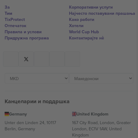
За
Корпоративни услуги
Тим
Најчесто поставувани прашања
TixProtect
Како работи
Отпечаток
Хотели
Правила и услови
World Cup Hub
Придружна програма
Контактирајте нѐ
Канцеларии и поддршка
Germany
United Kingdom
Unter den Linden 24, 10117
167 City Road, London, Greater
Berlin, Germany
London, EC1V 1AW, United
Kingdom