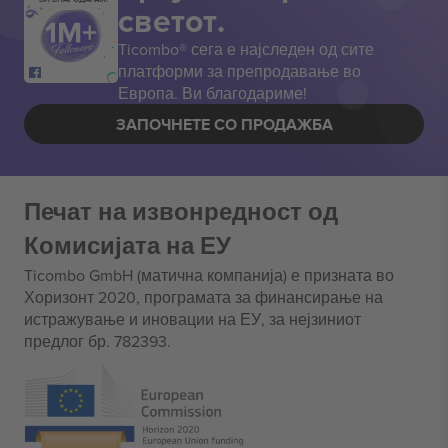
светот.
Ticombo® сега е најследен од сите
платформи за препродавање во
Европа. Ви благодариме!
ЗАПОЧНЕТЕ СО ПРОДАЖБА
Печат на извонредност од
Комисијата на ЕУ
Ticombo GmbH (матична компанија) е призната во
Хоризонт 2020, програмата за финансирање на
истражување и иновации на ЕУ, за нејзиниот
предлог бр. 782393.