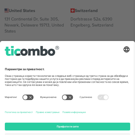
United States
Switzerland
131 Continental Dr, Suite 305,
Dorfstrasse 52a, 6390
Newark, Delaware 19713, United
Engelberg, Switzerland
States
Bulgaria
United Arab Emirates
Regus Sofia City West, bul
UAE Dubai Silicon Oasis, DDP
Totleben 53-55, 1606 Sofia,
Building A1, Office 302, Dubai,
Bulgaria
United Arab Emirates
Mexico
Av Chapultepec 360, Roma
Norte, Cuauhtémoc, 06700
Ciudad de México, CDMX,
Mexico
Правното лице на давателот на платформата може да се
разликува во зависност од локацијата, настанот и/или доменот.
За детали, проверете ја конкретната страница на настанот.,
Отпечаток
и
Услови.
© 2026 Ticombo. Сите права се задржани.