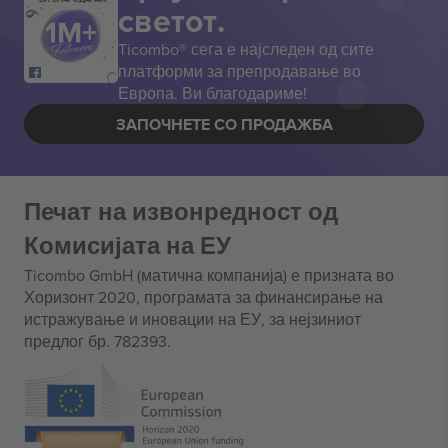
светот.
Ticombo® сега е најследен од сите
платформи за препродавање во
Европа. Ви благодариме!
ЗАПОЧНЕТЕ СО ПРОДАЖБА
Печат на извонредност од
Комисијата на ЕУ
Ticombo GmbH (матична компанија) е призната во
Хоризонт 2020, програмата за финансирање на
истражување и иновации на ЕУ, за нејзиниот
предлог бр. 782393.