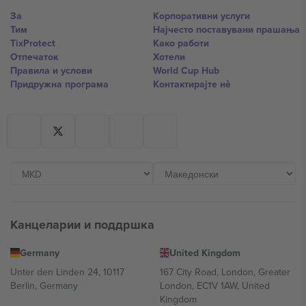
За
Корпоративни услуги
Тим
Најчесто поставувани прашања
TixProtect
Како работи
Отпечаток
Хотели
Правила и услови
World Cup Hub
Придружна програма
Контактирајте нѐ
Канцеларии и поддршка
Germany
United Kingdom
Unter den Linden 24, 10117
167 City Road, London, Greater
Berlin, Germany
London, EC1V 1AW, United
Kingdom