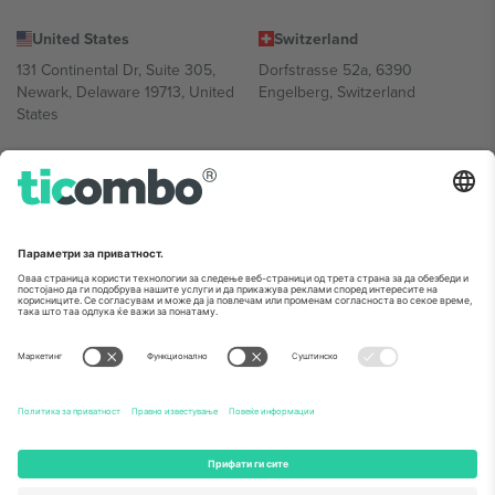
United States
Switzerland
131 Continental Dr, Suite 305,
Dorfstrasse 52a, 6390
Newark, Delaware 19713, United
Engelberg, Switzerland
States
Bulgaria
United Arab Emirates
Regus Sofia City West, bul
UAE Dubai Silicon Oasis, DDP
Totleben 53-55, 1606 Sofia,
Building A1, Office 302, Dubai,
Bulgaria
United Arab Emirates
Mexico
Av Chapultepec 360, Roma
Norte, Cuauhtémoc, 06700
Ciudad de México, CDMX,
Mexico
Правното лице на давателот на платформата може да се
разликува во зависност од локацијата, настанот и/или доменот.
За детали, проверете ја конкретната страница на настанот.,
Отпечаток
и
Услови.
© 2026 Ticombo. Сите права се задржани.