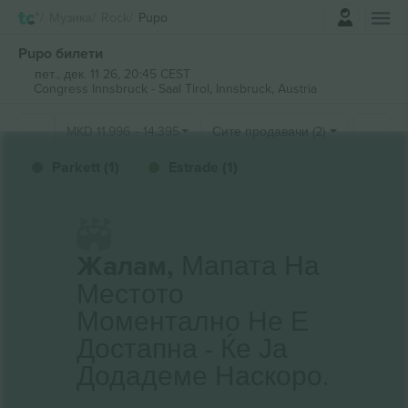
Најави се
Музика
Rock
Pupo
Pupo билети
пет., дек. 11 26, 20:45 CEST
Congress Innsbruck - Saal Tirol,
Innsbruck, Austria
MKD
11.996
-
14.395
Сите продавачи (2)
Parkett (1)
Estrade (1)
Жалам,
Мапата На
Местото
Моментално Не Е
Достапна - Ќе Ја
Додадеме Наскоро.