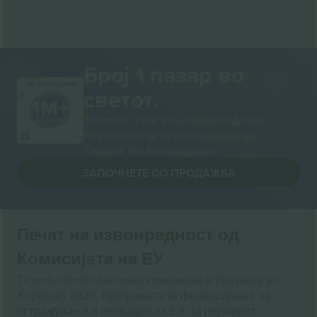
Број 1 пазар во
ВИ БЛАГОДАРАМ!
светот.
Ticombo® сега е најследен од сите
платформи за препродавање во
Европа. Ви благодариме!
ЗАПОЧНЕТЕ СО ПРОДАЖБА
Печат на извонредност од
Комисијата на ЕУ
Ticombo GmbH (матична компанија) е призната во
Хоризонт 2020, програмата за финансирање на
истражување и иновации на ЕУ, за нејзиниот