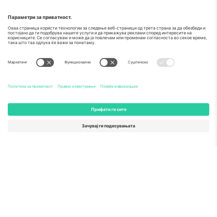
За
Корпоративни услуги
Тим
Најчесто поставувани прашања
TixProtect
Како работи
Отпечаток
Хотели
Правила и услови
World Cup Hub
Придружна програма
Контактирајте нѐ