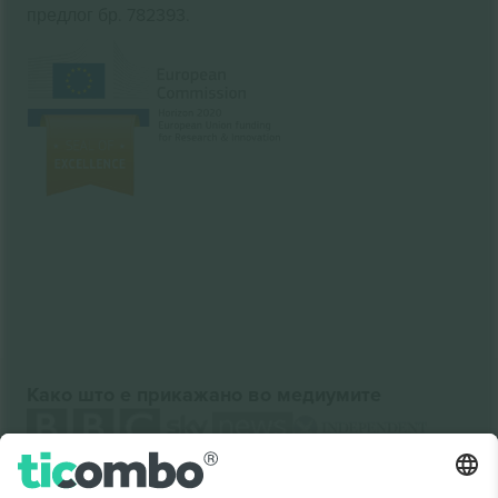
предлог бр. 782393.
Како што е прикажано во медиумите