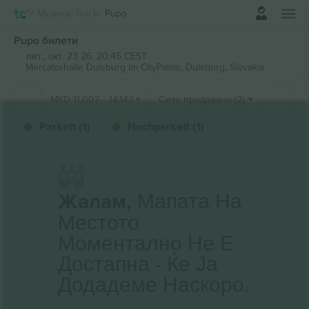
Најави се
Музика
Rock
Pupo
Pupo билети
пет., окт. 23 26, 20:45 CEST
Mercatorhalle Duisburg im CityPalais,
Duisburg, Slovakia
MKD
11.007
-
14.143
Сите продавачи (2)
Parkett (1)
Hochparkett (1)
Жалам,
Мапата На
Местото
Моментално Не Е
Достапна - Ќе Ја
Додадеме Наскоро.