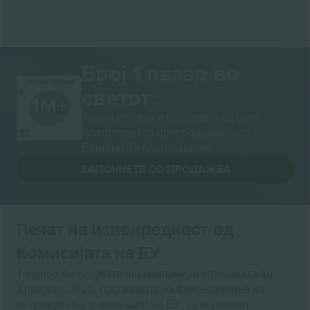
Број 1 пазар во
ВИ БЛАГОДАРАМ!
светот.
Ticombo® сега е најследен од сите
платформи за препродавање во
Европа. Ви благодариме!
ЗАПОЧНЕТЕ СО ПРОДАЖБА
Печат на извонредност од
Комисијата на ЕУ
Ticombo GmbH (матична компанија) е призната во
Хоризонт 2020, програмата за финансирање на
истражување и иновации на ЕУ, за нејзиниот