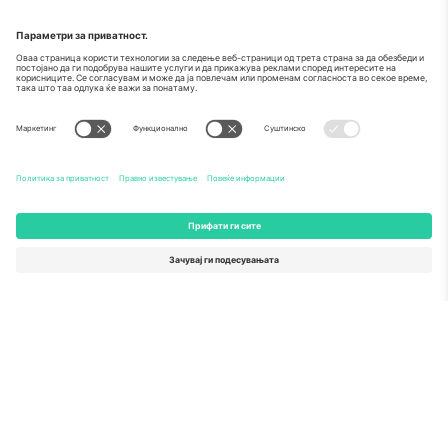
За
Корпоративни услуги
Тим
Најчесто поставувани прашања
TixProtect
Како работи
Отпечаток
Хотели
Правила и услови
World Cup Hub
Придружна програма
Контактирајте нѐ