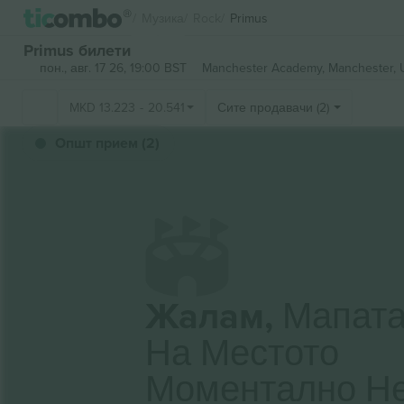
Музика
Rock
Primus
Primus билети
пон., авг. 17 26, 19:00 BST
Manchester Academy,
Manchester, 
MKD
13.223
-
20.541
Сите продавачи (2)
Општ прием (2)
Жалам,
Мапат
На Местото
Моментално Н