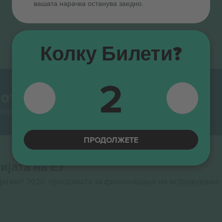
вашата нарачка останува заедно.
Колку Билети?
2
от.
тформи за препродавање во Европа. Ви благодариме!
ПРОДОЛЖЕТЕ
ијата на ЕУ
оризонт 2020, програмата за финансирање на истражување