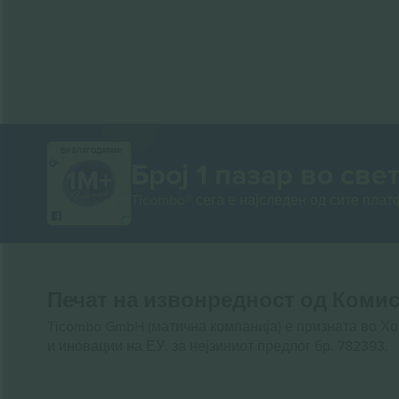
ВИ БЛАГОДАРАМ!
Број 1 пазар во свет
Ticombo® сега е најследен од сите пла
Печат на извонредност од Комис
Ticombo GmbH (матична компанија) е призната во Х
и иновации на ЕУ, за нејзиниот предлог бр. 782393.