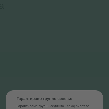
а
Гарантирано групно седење
Гарантираме групни седишта ‑ секој билет во