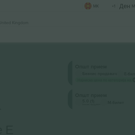
MK
+1
M
United Kingdom
Општ прием
Бизнис продавач
Е-бил
Најниска цена по категорија на
Општ прием
а
5.0 (1)
М-билет
Бизнис продавач
е Е