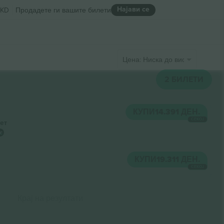
Најави се
KD
Продадете ги вашите билети
Цена: Ниска до висока
2
БИЛЕТИ
КУПИ
14.391 ДЕН.
СЕКОЈ
ет
КУПИ
19.311 ДЕН.
СЕКОЈ
Крај на резултати