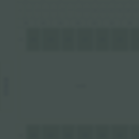
1
2
3
4
5
6
7
8
9
10
11
12
13
14
15
220
226
225
224
223
222
221
121
120
119
118
117
116
115
STAGE
FLOOR
101
102
103
104
105
106
107
1