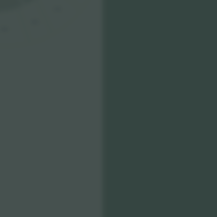
210
209
208