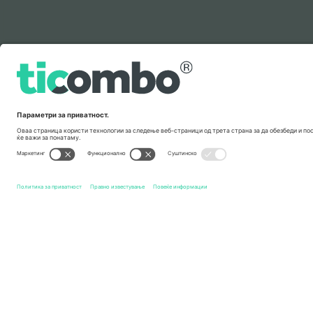
Легенда
Брзи врски
Placebo
Билети