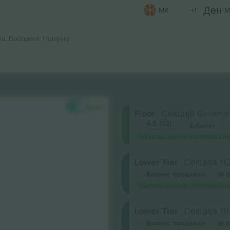
MK
+1
M
na,
Budapest, Hungary
Цени
Floor
Секција General
4.5 (22)
Е-билет
Бизнис продавач
Најниска цена по категорија на
Lower Tier
Секција 11
Бизнис продавач
М-б
Најниска цена по категорија на
Lower Tier
Секција 111
Бизнис продавач
М-б