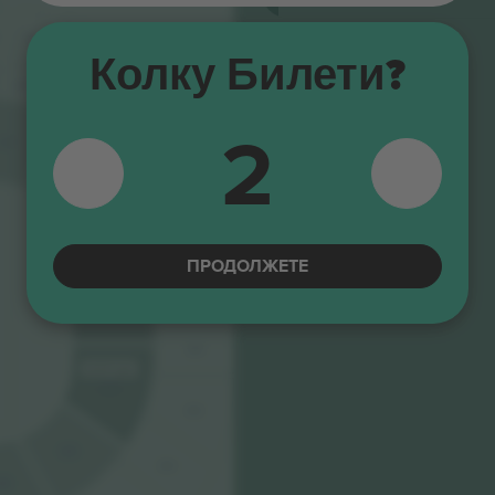
16
17
Колку Билети?
18
219
19
218
20
2
217
114
216
113
215
28.834 ден.
112
ПРОДОЛЖЕТЕ
214
28.834 ден.
111
213
28.834 ден.
110
212
109
211
08