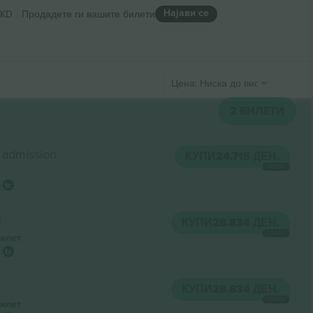
Најави се
KD
Продадете ги вашите билети
Цена: Ниска до висока
2
БИЛЕТИ
 admission
КУПИ
24.715 ДЕН.
СЕКОЈ
2
КУПИ
28.834 ДЕН.
СЕКОЈ
илет
КУПИ
28.834 ДЕН.
СЕКОЈ
илет