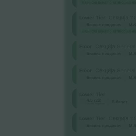
Најниска цена по категорија на
Lower Tier
Секција 11
Бизнис продавач
М-б
Најниска цена по категорија на
Floor
Секција General
Бизнис продавач
М-б
Floor
Секција General
Бизнис продавач
М-б
Lower Tier
4.5 (22)
Е-билет
Бизнис продавач
Lower Tier
Секција 11
Бизнис продавач
М-б