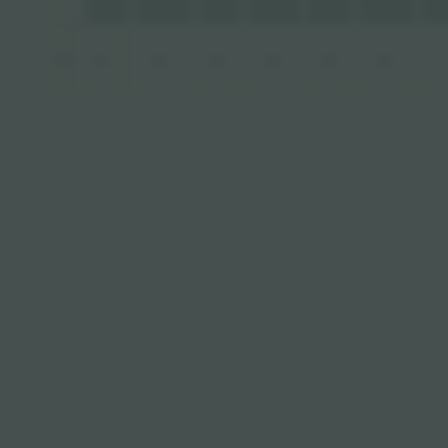
201
202
203
204
205
206
207