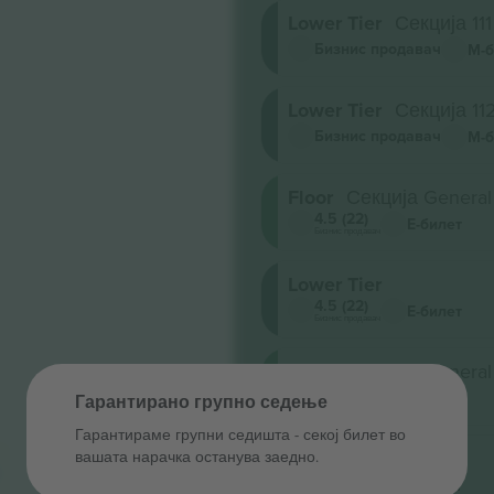
Lower Tier
Секција 111
Бизнис продавач
М-б
Lower Tier
Секција 11
Бизнис продавач
М-б
Floor
Секција General
4.5 (22)
Е-билет
Бизнис продавач
Lower Tier
4.5 (22)
Е-билет
Бизнис продавач
Floor
Секција General
4.5 (22)
Е-билет
Гарантирано групно седење
Бизнис продавач
Гарантираме групни седишта ‑ секој билет во
Lower Tier
вашата нарачка останува заедно.
4.5 (22)
Е-билет
Бизнис продавач