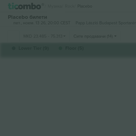
Музика
Rock
Placebo
Placebo билети
пет., ноем. 13 26, 20:00 CEST
Papp László Budapest Sportaré
MKD
23.485
-
75.313
Сите продавачи (14)
Lower Tier (9)
Floor (5)