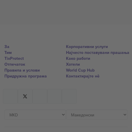
За
Корпоративни услуги
Тим
Најчесто поставувани прашања
TixProtect
Како работи
Отпечаток
Хотели
Правила и услови
World Cup Hub
Придружна програма
Контактирајте нѐ