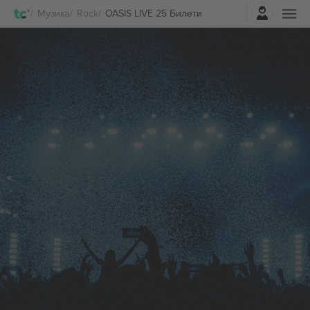
Најави се
Музика
Rock
OASIS LIVE 25 Билети