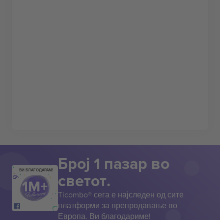
Број 1 пазар во
ВИ БЛАГОДАРАМ!
светот.
Ticombo® сега е најследен од сите
платформи за препродавање во
Европа. Ви благодариме!