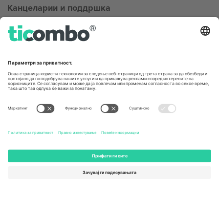
Канцеларии и поддршка
Germany
United Kingdom
Unter den Linden 24, 10117
167 City Road, London, Greater
Berlin, Germany
London, EC1V 1AW, United
Kingdom
United States
Switzerland
131 Continental Dr, Suite 305,
Dorfstrasse 52a, 6390
Newark, Delaware 19713, United
Engelberg, Switzerland
States
Bulgaria
United Arab Emirates
Regus Sofia City West, bul
UAE Dubai Silicon Oasis, DDP
Totleben 53-55, 1606 Sofia,
Building A1, Office 302, Dubai,
Bulgaria
United Arab Emirates
Mexico
Av Chapultepec 360, Roma
Norte, Cuauhtémoc, 06700