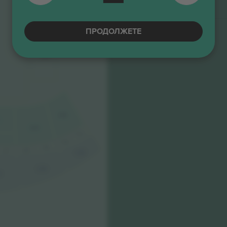
Е-билет
Бизнис продавач
STAGE
Lower Tier
ПРОДОЛЖЕТЕ
4.5 (22)
Е-билет
Бизнис продавач
A18
A19
L23
L24
L25
L27
L26
C22
C23
4