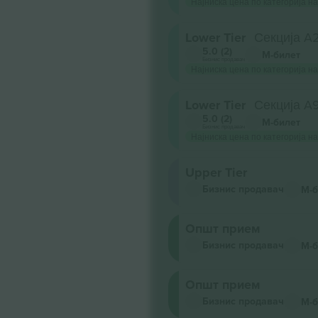
Најниска цена по категорија на
Lower Tier
Секција A
5.0 (2)
М-билет
Бизнис продавач
Најниска цена по категорија на
Lower Tier
Секција A
5.0 (2)
М-билет
Бизнис продавач
Најниска цена по категорија на
Upper Tier
Бизнис продавач
М-б
Општ прием
Бизнис продавач
М-б
Општ прием
Бизнис продавач
М-б