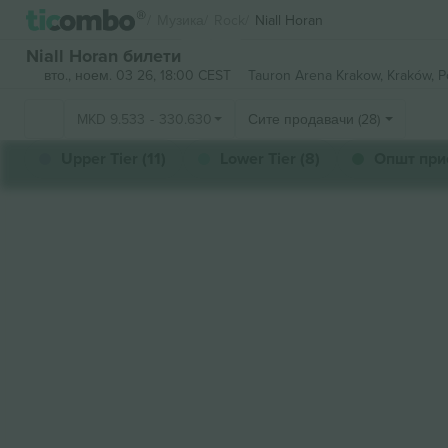
Музика
Rock
Niall Horan
Niall Horan билети
вто., ноем. 03 26, 18:00 CEST
Tauron Arena Krakow,
Kraków, P
MKD
9.533
-
330.630
Сите продавачи (28)
Upper Tier (11)
Lower Tier (8)
Општ при