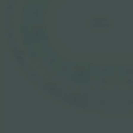
C7
A6
GENERAL
ADMISSION
18.143 ден.
A5
C6
12.362 ден.
B2
C5
A4
L7
A3
18.143 ден.
A1
A20
A2
L6
C4
L5
B1
B8
L4
10.701 ден.
L3
Lp
L1
L2
C3
10.701 ден.
C2
C1
C2