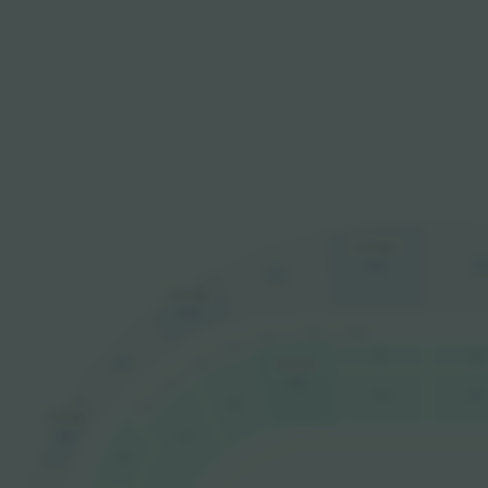
10.701 ден.
C12
C1
C11
10.701 ден.
C10
L14
L13
L12
L11
B4
B5
C9
L10
18.143 ден.
A9
L9
A10
A11
A8
L8
11.501 ден.
C8
A7
B3