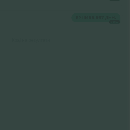
КУПИ
55.597 ДЕН.
СЕКОЈ
Крај на резултати