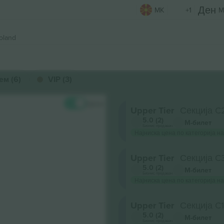
MK
+1
M
oland
ем (6)
VIP (3)
Цени
Upper Tier
Секција C
5.0 (2)
М-билет
Бизнис продавач
Најниска цена по категорија на
Upper Tier
Секција C
5.0 (2)
М-билет
Бизнис продавач
Најниска цена по категорија на
Upper Tier
Секција C
5.0 (2)
М-билет
Бизнис продавач