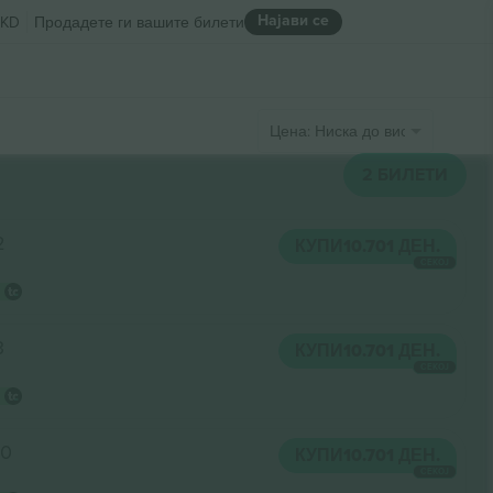
Најави се
KD
Продадете ги вашите билети
Цена: Ниска до висока
2
БИЛЕТИ
2
КУПИ
10.701 ДЕН.
СЕКОЈ
3
КУПИ
10.701 ДЕН.
СЕКОЈ
10
КУПИ
10.701 ДЕН.
СЕКОЈ