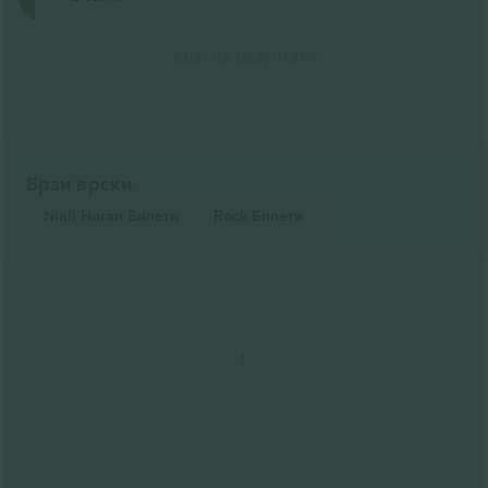
Крај на резултати
Брзи врски
Niall Horan
Билети
Rock
Билети