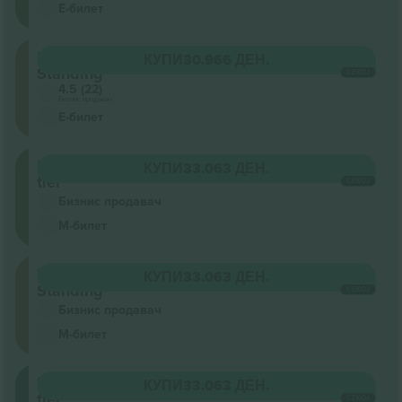
Е-билет
Floor
КУПИ
30.966 ДЕН.
Standing
СЕКОЈ
4.5 (22)
Бизнис продавач
Е-билет
Upper
КУПИ
33.063 ДЕН.
tier
СЕКОЈ
Бизнис продавач
М-билет
Floor
КУПИ
33.063 ДЕН.
Standing
СЕКОЈ
Бизнис продавач
М-билет
Lower
КУПИ
33.063 ДЕН.
tier
СЕКОЈ