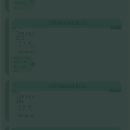
настан
на
Upper
КУПИ
10.301 ДЕН.
tier
СЕКОЈ
Секција
303
5.0 (2)
Бизнис продавач
М-билет
Најниска
цена за
настан
на
Upper
КУПИ
13.201 ДЕН.
tier
СЕКОЈ
Секција
316
5.0 (2)
Бизнис продавач
М-билет