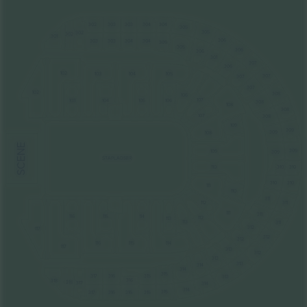
302
303
303
304
304
305
305
302
302
301
306
303
303
304
304
305
305
306
306
301
307
306
102
103
104
105
307
307
307
102
308
106
107
104
105
106
103
308
108
308
107
308
109
309
309
108
SCENE
309
109
309
STAPLADSER
110
310
310
310
310
111
110
311
311
112
111
311
116
115
114
112
113
113
311
312
117
312
312
116
115
114
117
313
312
313
313
314
314
315
317
316
315
313
316
318
318
317
314
314
315
316
316
317
315