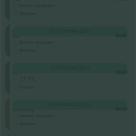
Бизнис продавач
М-билет
Lower
КУПИ
37.196 ДЕН.
tier
СЕКОЈ
Бизнис продавач
М-билет
Lower
КУПИ
37.196 ДЕН.
tier
СЕКОЈ
4.5 (22)
Бизнис продавач
Е-билет
Floor
КУПИ
41.329 ДЕН.
Standing
СЕКОЈ
Бизнис продавач
М-билет