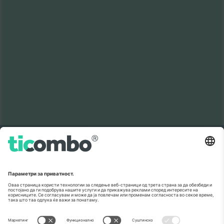
Број 1 пазар во
ВИ БЛАГОДАРАМ!
светот.
Ticombo® сега е најследен од сите
платформи за препродавање во
Европа. Ви благодариме!
ЗАПОЧНЕТЕ СО ПРОДАЖБА