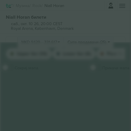
Најави се
Музика
Rock
Niall Horan
Niall Horan билети
саб., окт. 10 26, 20:00 CEST
Royal Arena,
København, Denmark
MKD
9.129
-
331.617
Сите продавачи (25)
Upper tier (10)
Lower tier (6)
Floor Stand
Сокриј мапа
Прикачи мапа