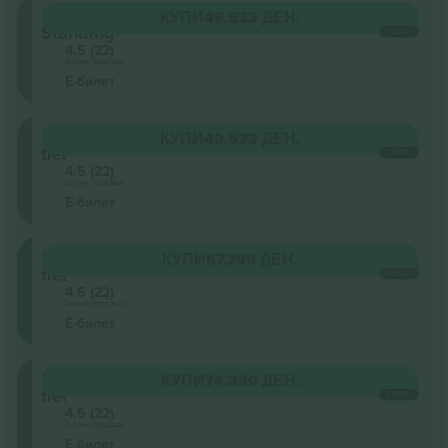
Floor
КУПИ
49.533 ДЕН.
Standing
СЕКОЈ
4.5 (22)
Бизнис продавач
Е-билет
Upper
КУПИ
49.533 ДЕН.
tier
СЕКОЈ
4.5 (22)
Бизнис продавач
Е-билет
Lower
КУПИ
57.799 ДЕН.
tier
СЕКОЈ
4.5 (22)
Бизнис продавач
Е-билет
Upper
КУПИ
74.330 ДЕН.
tier
СЕКОЈ
4.5 (22)
Бизнис продавач
Е-билет