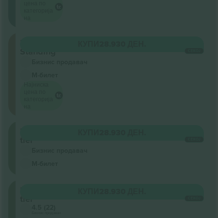
цена по
категорија
на
Floor
КУПИ
28.930 ДЕН.
Standing
СЕКОЈ
Бизнис продавач
М-билет
Најниска
цена по
категорија
на
Upper
КУПИ
28.930 ДЕН.
tier
СЕКОЈ
Бизнис продавач
М-билет
Upper
КУПИ
28.930 ДЕН.
tier
СЕКОЈ
4.5 (22)
Бизнис продавач