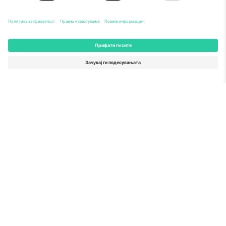
Печат на извонредност од
Комисијата на ЕУ
Ticombo GmbH (матична компанија) е призната во
Хоризонт 2020, програмата за финансирање на
истражување и иновации на ЕУ, за нејзиниот
предлог бр. 782393.