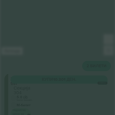
Легенда
2
БИЛЕТИ
Upper
КУПИ
10.301 ДЕН.
tier
СЕКОЈ
Секција
304
5.0 (2)
Бизнис продавач
М-билет
Најниска
цена за