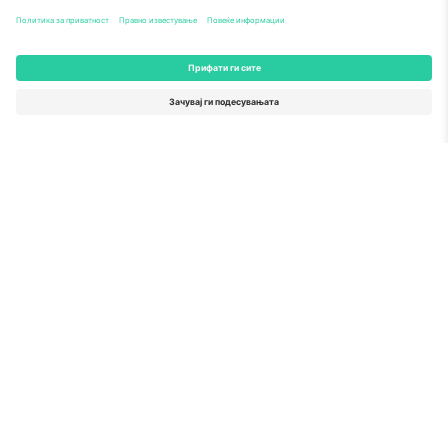
За
Корпоративни услуги
Тим
Најчесто поставувани прашања
TixProtect
Како работи
Отпечаток
Хотели
Правила и услови
World Cup Hub
Придружна програма
Контактирајте нѐ
Канцеларии и поддршка
Germany
United Kingdom
Unter den Linden 24, 10117
167 City Road, London, Greater