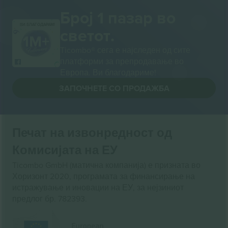
Број 1 пазар во
ВИ БЛАГОДАРАМ!
светот.
Ticombo® сега е најследен од сите
платформи за препродавање во
Европа. Ви благодариме!
ЗАПОЧНЕТЕ СО ПРОДАЖБА
Печат на извонредност од
Комисијата на ЕУ
Ticombo GmbH (матична компанија) е призната во
Хоризонт 2020, програмата за финансирање на
истражување и иновации на ЕУ, за нејзиниот
предлог бр. 782393.