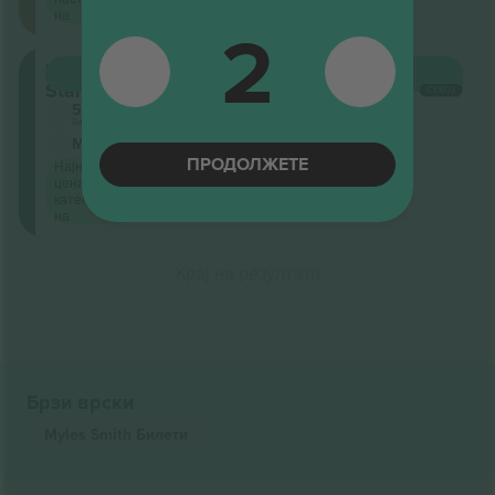
на
2
Floor
КУПИ
10.708 ДЕН.
Standing
СЕКОЈ
5.0 (2)
Бизнис продавач
М-билет
ПРОДОЛЖЕТЕ
Најниска
цена по
категорија
на
Крај на резултати
Брзи врски
Myles Smith
Билети