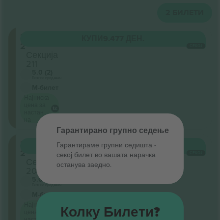
2
БИЛЕТИ
Level
КУПИ
9.477 ДЕН.
2
СЕКОЈ
Секција
211
5.0 (2)
Бизнис продавач
М-билет
Најниска
цена за
настан
на
Гарантирано групно седење
Level
Гарантираме групни седишта ‑
КУПИ
9.477 ДЕН.
2
секој билет во вашата нарачка
СЕКОЈ
Секција
останува заедно.
208
5.0 (2)
Бизнис продавач
М-билет
Најниска
Колку Билети?
цена за
настан