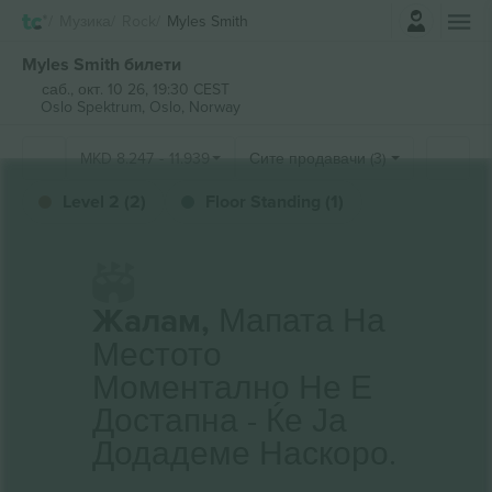
Најави се
Музика
Rock
Myles Smith
Myles Smith билети
саб., окт. 10 26, 19:30 CEST
Oslo Spektrum,
Oslo, Norway
MKD
8.247
-
11.939
Сите продавачи (3)
Level 2 (2)
Floor Standing (1)
Жалам,
Мапата На
Местото
Моментално Не Е
Достапна - Ќе Ја
Додадеме Наскоро.