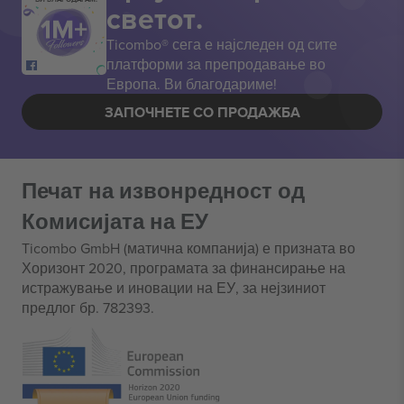
светот.
Ticombo® сега е најследен од сите
платформи за препродавање во
Европа. Ви благодариме!
ЗАПОЧНЕТЕ СО ПРОДАЖБА
Печат на извонредност од
Комисијата на ЕУ
Ticombo GmbH (матична компанија) е призната во
Хоризонт 2020, програмата за финансирање на
истражување и иновации на ЕУ, за нејзиниот
предлог бр. 782393.