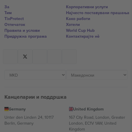
За
Корпоративни услуги
Тим
Најчесто поставувани прашања
TixProtect
Како работи
Отпечаток
Хотели
Правила и услови
World Cup Hub
Придружна програма
Контактирајте нѐ
Канцеларии и поддршка
Germany
United Kingdom
Unter den Linden 24, 10117
167 City Road, London, Greater
Berlin, Germany
London, EC1V 1AW, United
Kingdom