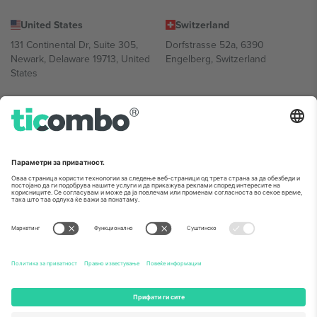
United States
Switzerland
131 Continental Dr, Suite 305,
Dorfstrasse 52a, 6390
Newark, Delaware 19713, United
Engelberg, Switzerland
States
Bulgaria
United Arab Emirates
Regus Sofia City West, bul
UAE Dubai Silicon Oasis, DDP
Totleben 53-55, 1606 Sofia,
Building A1, Office 302, Dubai,
Bulgaria
United Arab Emirates
Mexico
Av Chapultepec 360, Roma
Norte, Cuauhtémoc, 06700
Ciudad de México, CDMX,
Mexico
Правното лице на давателот на платформата може да се
разликува во зависност од локацијата, настанот и/или доменот.
За детали, проверете ја конкретната страница на настанот.,
Отпечаток
и
Услови.
© 2026 Ticombo. Сите права се задржани.