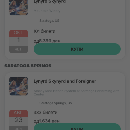
Lynyrd Skynyrd
Mountain Winery
Saratoga, US
101 билети
ОКТ.
1
8.356 ден.
од
КУПИ
ЧЕТ.
SARATOGA SPRINGS
Lynyrd Skynyrd and Foreigner
Albany Med Health System at Saratoga Performing Arts
Center
Saratoga Springs, US
333 билети
АВГ.
23
1.634 ден.
од
КУПИ
НЕД.