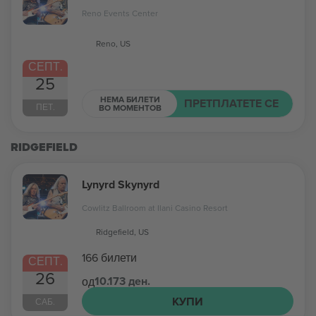
Reno Events Center
Reno, US
СЕПТ.
25
НЕМА БИЛЕТИ
ПРЕТПЛАТЕТЕ СЕ
ПЕТ.
ВО МОМЕНТОВ
RIDGEFIELD
Lynyrd Skynyrd
Cowlitz Ballroom at Ilani Casino Resort
Ridgefield, US
166 билети
СЕПТ.
26
10.173 ден.
од
КУПИ
САБ.