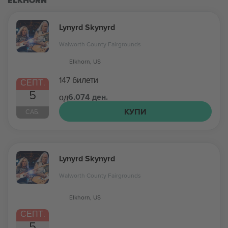
ELKHORN
Lynyrd Skynyrd
Walworth County Fairgrounds
Elkhorn, US
147 билети
СЕПТ.
5
6.074 ден.
од
КУПИ
САБ.
Lynyrd Skynyrd
Walworth County Fairgrounds
Elkhorn, US
СЕПТ.
5