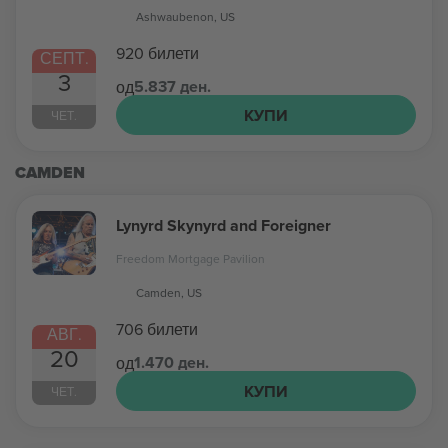
Ashwaubenon, US
920 билети
СЕПТ.
3
5.837 ден.
од
КУПИ
ЧЕТ.
CAMDEN
Lynyrd Skynyrd and Foreigner
Freedom Mortgage Pavilion
Camden, US
706 билети
АВГ.
20
1.470 ден.
од
КУПИ
ЧЕТ.