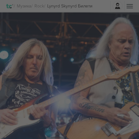
Најави се
Музика
Rock
Lynyrd Skynyrd Билети