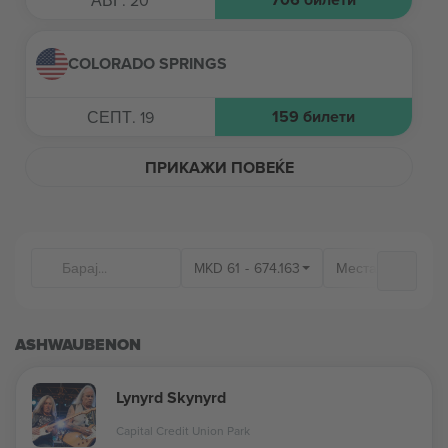
АВГ. 20
COLORADO SPRINGS
159
билети
СЕПТ. 19
ПРИКАЖИ ПОВЕЌЕ
MKD
61
-
674.163
Места на одржу
ASHWAUBENON
Lynyrd Skynyrd
Capital Credit Union Park