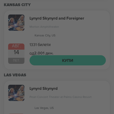
KANSAS CITY
Lynyrd Skynyrd and Foreigner
Morton Amphitheater
Kansas City, US
1331 билети
АВГ.
14
2.001 ден.
од
КУПИ
ПЕТ.
LAS VEGAS
Lynyrd Skynyrd
Pearl Concert Theater at Palms Casino Resort
Las Vegas, US