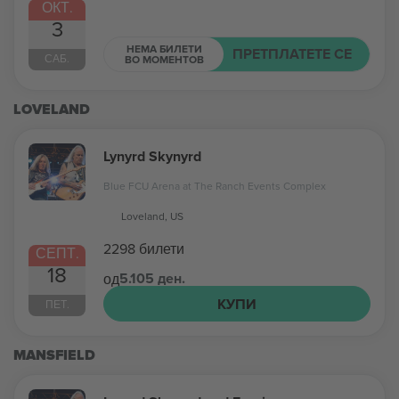
ОКТ.
3
НЕМА БИЛЕТИ
ПРЕТПЛАТЕТЕ СЕ
САБ.
ВО МОМЕНТОВ
LOVELAND
Lynyrd Skynyrd
Blue FCU Arena at The Ranch Events Complex
Loveland, US
2298 билети
СЕПТ.
18
5.105 ден.
од
КУПИ
ПЕТ.
MANSFIELD