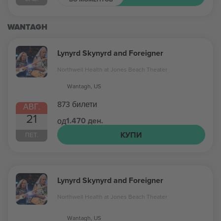
WANTAGH
Lynyrd Skynyrd and Foreigner
Northwell Health at Jones Beach Theater
Wantagh, US
873 билети
АВГ.
21
1.470 ден.
од
КУПИ
ПЕТ.
Lynyrd Skynyrd and Foreigner
Northwell Health at Jones Beach Theater
Wantagh, US