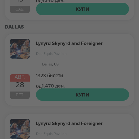
4.140 ден.
од
КУПИ
САБ.
DALLAS
Lynyrd Skynyrd and Foreigner
Dos Equis Pavilion
Dallas, US
1323 билети
АВГ.
28
1.470 ден.
од
КУПИ
ПЕТ.
Lynyrd Skynyrd and Foreigner
Dos Equis Pavilion