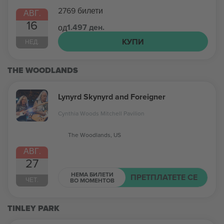
2769 билети
АВГ.
16
1.497 ден.
од
КУПИ
НЕД.
THE WOODLANDS
Lynyrd Skynyrd and Foreigner
Cynthia Woods Mitchell Pavilion
The Woodlands, US
АВГ.
27
НЕМА БИЛЕТИ
ПРЕТПЛАТЕТЕ СЕ
ЧЕТ.
ВО МОМЕНТОВ
TINLEY PARK