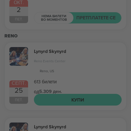
ОКТ.
2
НЕМА БИЛЕТИ
ПРЕТПЛАТЕТЕ СЕ
ПЕТ.
ВО МОМЕНТОВ
RENO
Lynyrd Skynyrd
Reno Events Center
Reno, US
613 билети
СЕПТ.
25
5.309 ден.
од
КУПИ
ПЕТ.
Lynyrd Skynyrd