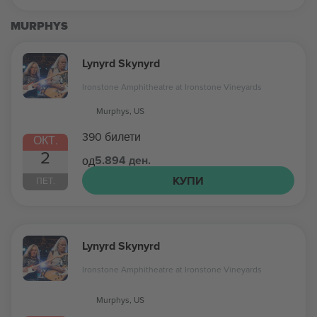
MURPHYS
Lynyrd Skynyrd
Ironstone Amphitheatre at Ironstone Vineyards
Murphys, US
390 билети
ОКТ.
2
5.894 ден.
од
КУПИ
ПЕТ.
Lynyrd Skynyrd
Ironstone Amphitheatre at Ironstone Vineyards
Murphys, US