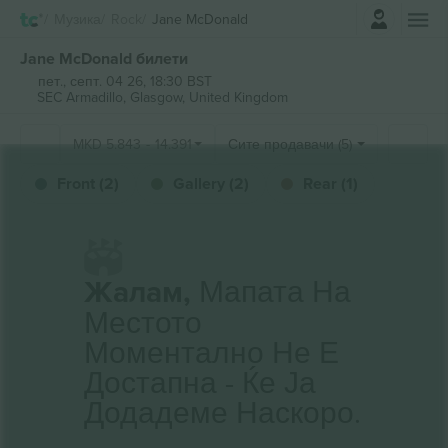
Најави се
Музика
Rock
Jane McDonald
Jane McDonald билети
пет., септ. 04 26, 18:30 BST
SEC Armadillo,
Glasgow, United Kingdom
MKD
5.843
-
14.391
Сите продавачи (5)
Front (2)
Gallery (2)
Rear (1)
Жалам,
Мапата На
Местото
Моментално Не Е
Достапна - Ќе Ја
Додадеме Наскоро.