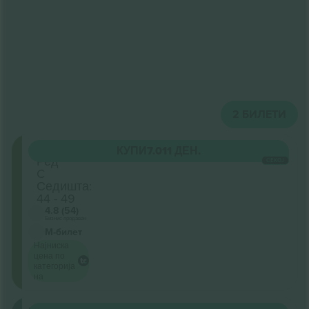
2
БИЛЕТИ
Gallery
КУПИ
7.011 ДЕН.
Ред
СЕКОЈ
C
Седишта:
44 - 49
4.8 (54)
Бизнис продавач
М-билет
Најниска
цена по
категорија
на