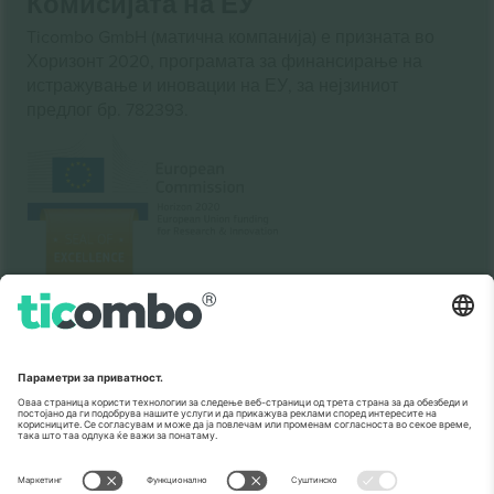
Комисијата на ЕУ
Ticombo GmbH (матична компанија) е призната во
Хоризонт 2020, програмата за финансирање на
истражување и иновации на ЕУ, за нејзиниот
предлог бр. 782393.
Како што е прикажано во медиумите