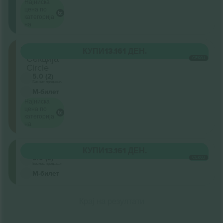
Најниска
цена по
категорија
на
Rear
КУПИ
13.161 ДЕН.
Секција
СЕКОЈ
Circle
5.0 (2)
Бизнис продавач
М-билет
Најниска
цена по
категорија
на
Gallery
КУПИ
13.161 ДЕН.
5.0 (2)
СЕКОЈ
Бизнис продавач
М-билет
Крај на резултати