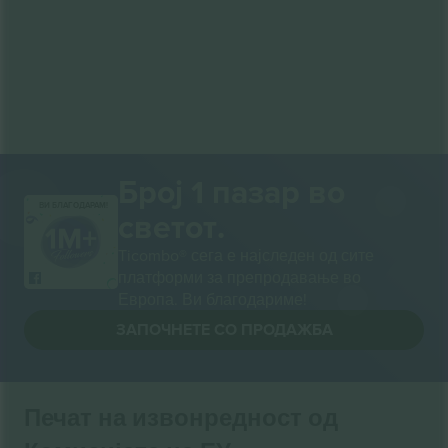
Број 1 пазар во
ВИ БЛАГОДАРАМ!
светот.
Ticombo® сега е најследен од сите
платформи за препродавање во
Европа. Ви благодариме!
ЗАПОЧНЕТЕ СО ПРОДАЖБА
Печат на извонредност од