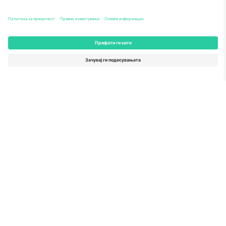
За
Корпоративни услуги
Тим
Најчесто поставувани прашања
TixProtect
Како работи
Отпечаток
Хотели
Правила и услови
World Cup Hub
Придружна програма
Контактирајте нѐ