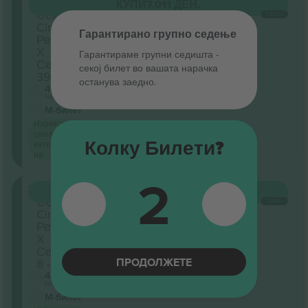
Front
КУПИ
7.011 ДЕН.
Секција
СЕКОЈ
Circle
Гарантирано групно седење
Ред
X
Гарантираме групни седишта ‑
Седишта:
секој билет во вашата нарачка
39 - 44
останува заедно.
4.8 (54)
Бизнис продавач
М-билет
Најниска
цена по
Колку Билети?
категорија
на
2
Front
КУПИ
7.011 ДЕН.
Секција
СЕКОЈ
Circle
Ред
X
Седишта:
ПРОДОЛЖЕТЕ
8 - 13
4.8 (54)
Бизнис продавач
М-билет