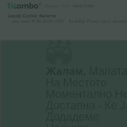
Музика
Rock
Jacob Collier
Jacob Collier билети
вто., септ. 15 26, 20:00 CEST
Koninklijk Theater Carre,
Amsterd
Жалам,
Мапат
На Местото
Моментално Н
Достапна - Ќе Ј
Додадеме