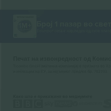
ВИ БЛАГОДАРАМ!
Број 1 пазар во свет
Ticombo® сега е најследен од сите пла
Печат на извонредност од Комис
Ticombo GmbH (матична компанија) е призната во Х
и иновации на ЕУ, за нејзиниот предлог бр. 782393.
Како што е прикажано во медиумите