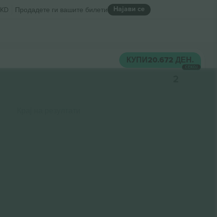
Најави се
KD
Продадете ги вашите билети
КУПИ
20.672 ДЕН.
СЕКОЈ
2
Крај на резултати