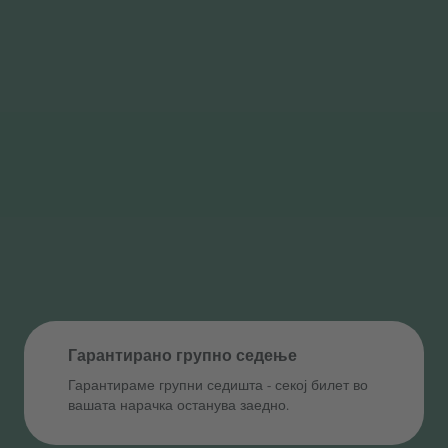
Гарантирано групно седење
Гарантираме групни седишта ‑ секој билет во
вашата нарачка останува заедно.