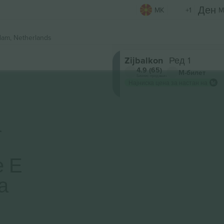
MK
+1
M
am, Netherlands
Zijbalkon
Ред 1
4.9 (65)
М-билет
Бизнис продавач
Најниска цена за настан на
а
е Е
а