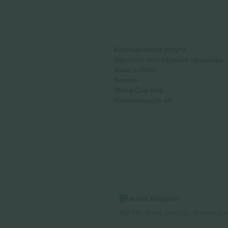
Корпоративни услуги
Најчесто поставувани прашања
Како работи
Хотели
World Cup Hub
Контактирајте нѐ
United Kingdom
167 City Road, London, Greater L