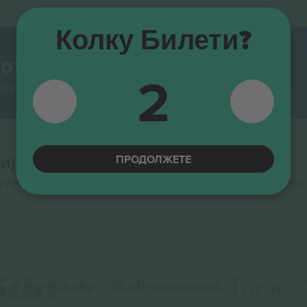
Колку Билети?
от.
2
тформи за препродавање во Европа. Ви благодариме!
ПРОДОЛЖЕТЕ
ијата на ЕУ
оризонт 2020, програмата за финансирање на истражување