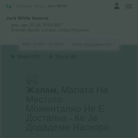
Најави се
Музика
Rock
Jack White
Jack White билети
вто., авг. 25 26, 19:00 BST
Eventim Apollo,
London, United Kingdom
MKD
21.104
-
50.784
Сите продавачи (16)
Stalls (10)
Circle (6)
Жалам,
Мапата На
Местото
Моментално Не Е
Достапна - Ќе Ја
Додадеме Наскоро.