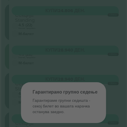
Stalls
КУПИ
24.806 ДЕН.
Секција
СЕКОЈ
Standing
4.5 (22)
Бизнис продавач
М-билет
Circle
КУПИ
28.940 ДЕН.
4.5 (22)
СЕКОЈ
Бизнис продавач
М-билет
Stalls
КУПИ
28.940 ДЕН.
Секција
СЕКОЈ
Standing
Гарантирано групно седење
4.5 (22)
Бизнис продавач
Гарантираме групни седишта ‑
М-билет
секој билет во вашата нарачка
останува заедно.
Stalls
КУПИ
33.075 ДЕН.
Секција
СЕКОЈ