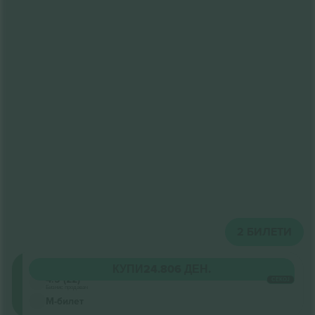
2
БИЛЕТИ
Circle
КУПИ
24.806 ДЕН.
4.5 (22)
СЕКОЈ
Бизнис продавач
М-билет