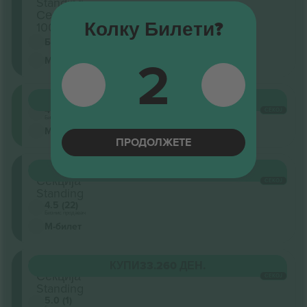
Standing
Седишта:
Колку Билети?
100 - 101
Бизнис продавач
2
М-билет
Circle
КУПИ
33.075 ДЕН.
4.5 (22)
СЕКОЈ
Бизнис продавач
М-билет
ПРОДОЛЖЕТЕ
Stalls
КУПИ
33.075 ДЕН.
Секција
СЕКОЈ
Standing
4.5 (22)
Бизнис продавач
М-билет
Stalls
КУПИ
33.260 ДЕН.
Секција
СЕКОЈ
Standing
5.0 (1)