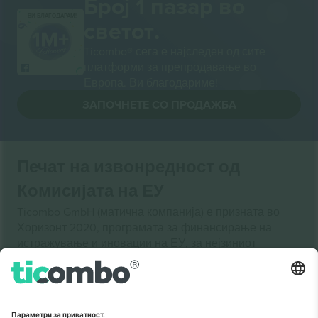
Број 1 пазар во
ВИ БЛАГОДАРАМ!
светот.
Ticombo® сега е најследен од сите
платформи за препродавање во
Европа. Ви благодариме!
ЗАПОЧНЕТЕ СО ПРОДАЖБА
Печат на извонредност од
Комисијата на ЕУ
Ticombo GmbH (матична компанија) е призната во
Хоризонт 2020, програмата за финансирање на
истражување и иновации на ЕУ, за нејзиниот
предлог бр. 782393.