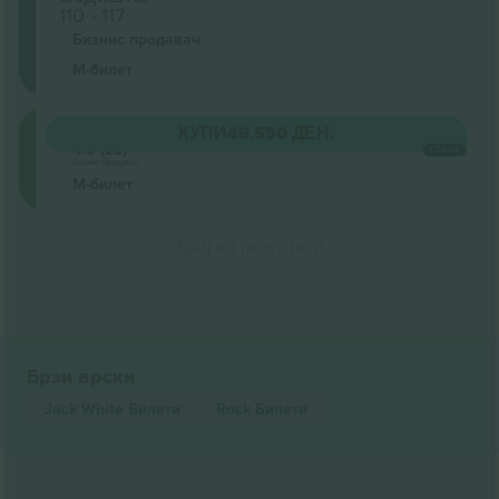
110 - 117
Бизнис продавач
М-билет
Circle
КУПИ
49.550 ДЕН.
4.5 (22)
СЕКОЈ
Бизнис продавач
М-билет
Крај на резултати
Брзи врски
Jack White
Билети
Rock
Билети