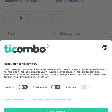
Придружна програма
Контактирајте нѐ
Канцеларии и поддршка
Germany
United Kingdom
Unter den Linden 24, 10117
167 City Road, London, Greater
Berlin, Germany
London, EC1V 1AW, United
Kingdom
United States
Switzerland
131 Continental Dr, Suite 305,
Dorfstrasse 52a, 6390
Newark, Delaware 19713, United
Engelberg, Switzerland
States