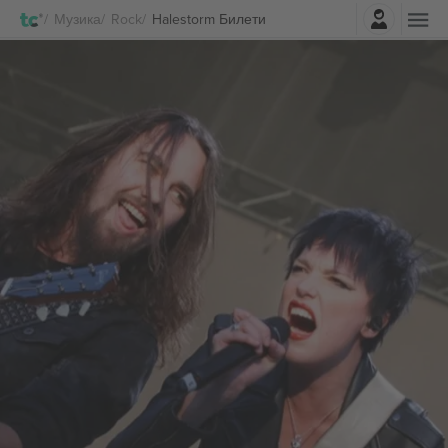
Најави се
Музика
Rock
Halestorm Билети