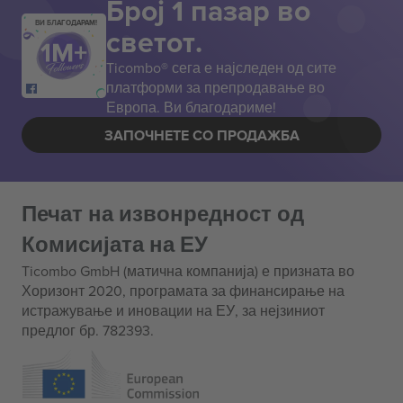
Број 1 пазар во
ВИ БЛАГОДАРАМ!
светот.
Ticombo® сега е најследен од сите
платформи за препродавање во
Европа. Ви благодариме!
ЗАПОЧНЕТЕ СО ПРОДАЖБА
Печат на извонредност од
Комисијата на ЕУ
Ticombo GmbH (матична компанија) е призната во
Хоризонт 2020, програмата за финансирање на
истражување и иновации на ЕУ, за нејзиниот
предлог бр. 782393.