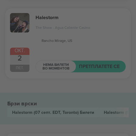
Halestorm
The Show - Agua Caliente Casino
Rancho Mirage, US
ОКТ.
2
НЕМА БИЛЕТИ
ПРЕТПЛАТЕТЕ СЕ
ПЕТ.
ВО МОМЕНТОВ
Брзи врски
Halestorm
(07 септ. EDT, Toronto)
Билети
Halestorm
(02 о