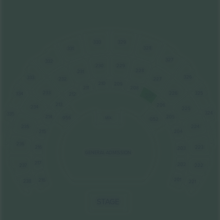
329
330
328
331
327
332
230
229
228
231
326
333
232
227
210
209
211
208
233
226
325
334
212
207
213
206
234
225
324
335
214
205
056
MIX
052
235
224
215
204
236
223
216
203
GENERAL ADMISSION
217
202
237
222
201
216
238
221
STAGE