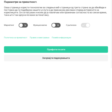
светот.
Ticombo® сега е најследен од сите
платформи за препродавање во
Европа. Ви благодариме!
ЗАПОЧНЕТЕ СО ПРОДАЖБА
Печат на извонредност од
Комисијата на ЕУ
Ticombo GmbH (матична компанија) е призната во
Хоризонт 2020, програмата за финансирање на
истражување и иновации на ЕУ, за нејзиниот
предлог бр. 782393.