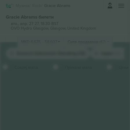
Најави се
Музика
Rock
Gracie Abrams
Gracie Abrams билети
вто., апр. 27 27, 18:30 BST
OVO Hydro Glasgow,
Glasgow, United Kingdom
MKD
6.675
-
58.607
Сите продавачи (47)
General Admission Standing (12)
Upper (12)
Сокриј мапа
Прикачи мапа
Цени