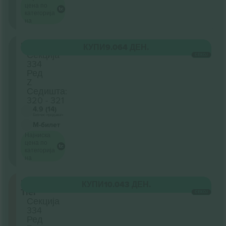
цена по
категорија
на
Upper
КУПИ
9.064 ДЕН.
Секција
СЕКОЈ
334
Ред
Z
Седишта:
320 - 321
4.9 (14)
Бизнис продавач
М-билет
Најниска
цена по
категорија
на
Upper
КУПИ
10.043 ДЕН.
Tier
СЕКОЈ
Секција
334
Ред