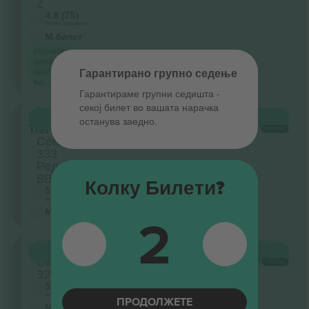
Z
4.8 (75)
Бизнис продавач
М-билет
Најниска
цена за
настан
Гарантирано групно седење
на
Гарантираме групни седишта ‑
секој билет во вашата нарачка
Upper
КУПИ
10.249 ДЕН.
останува заедно.
Tier
СЕКОЈ
Секција
333
Ред
BB
Колку Билети?
5.0 (328)
Доверлив продавач
2
М-билет
Upper
КУПИ
18.739 ДЕН.
Секција
СЕКОЈ
329
5.0 (2)
Бизнис продавач
ПРОДОЛЖЕТЕ
М-билет