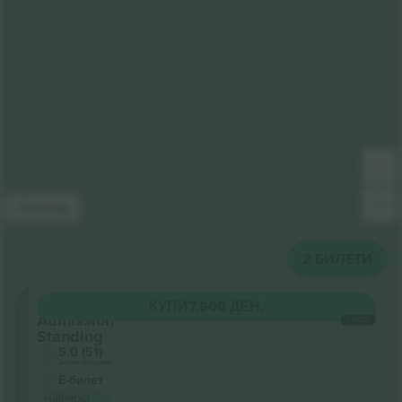
Легенда
2
БИЛЕТИ
General
КУПИ
7.900 ДЕН.
Admission
СЕКОЈ
Standing
5.0 (51)
Бизнис продавач
Е-билет
Најниска