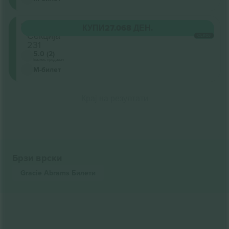
Middle
КУПИ
27.068 ДЕН.
Секција
СЕКОЈ
231
5.0 (2)
Бизнис продавач
М-билет
Крај на резултати
Брзи врски
Gracie Abrams
Билети