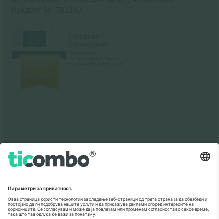
предлог бр. 782393.
Како што е прикажано во медиумите