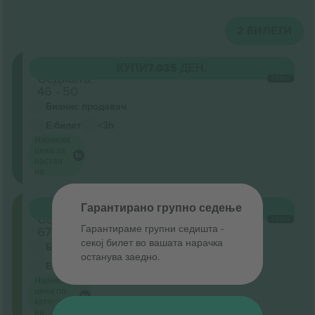
2
БИЛЕТИ
Circle
КУПИ
7.035 ДЕН.
Седишта:
СЕКОЈ
46 - 50
Бизнис продавач
Е-билет
<3h
Најниска
цена за
настан
на
Stalls
Гарантирано групно седење
КУПИ
8.454 ДЕН.
Седишта:
СЕКОЈ
Гарантираме групни седишта ‑
67 - 70
секој билет во вашата нарачка
Бизнис продавач
останува заедно.
Е-билет
<3h
Најниска
цена по
категорија
на