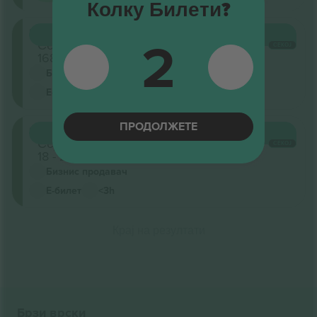
Колку Билети?
Stalls
2
КУПИ
14.686 ДЕН.
Седишта:
СЕКОЈ
168 - 173
Бизнис продавач
Е-билет
<3h
ПРОДОЛЖЕТЕ
Stalls
КУПИ
21.844 ДЕН.
Седишта:
СЕКОЈ
18 - 23
Бизнис продавач
Е-билет
<3h
Крај на резултати
Брзи врски