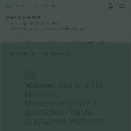
Најави се
Музика
Rock
Gabrielle
Gabrielle билети
пет., апр. 16 27, 19:00 BST
De Montfort Hall,
Leicester, United Kingdom
MKD
5.862
-
23.016
Сите продавачи (4)
Stalls (3)
Circle (1)
Жалам,
Мапата На
Местото
Моментално Не Е
Достапна - Ќе Ја
Додадеме Наскоро.