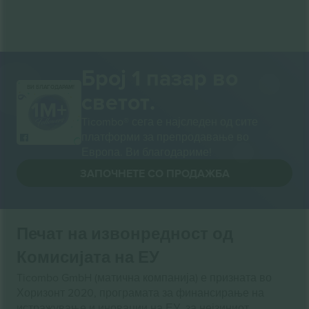
Број 1 пазар во
ВИ БЛАГОДАРАМ!
светот.
Ticombo® сега е најследен од сите
платформи за препродавање во
Европа. Ви благодариме!
ЗАПОЧНЕТЕ СО ПРОДАЖБА
Печат на извонредност од
Комисијата на ЕУ
Ticombo GmbH (матична компанија) е призната во
Хоризонт 2020, програмата за финансирање на
истражување и иновации на ЕУ, за нејзиниот