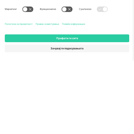
За
Корпоративни услуги
Тим
Најчесто поставувани прашања
TixProtect
Како работи
Отпечаток
Хотели
Правила и услови
World Cup Hub
Придружна програма
Контактирајте нѐ