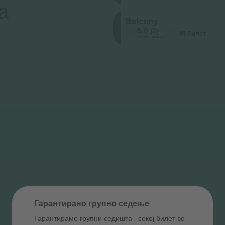
а
Balcony
5.0 (2)
М-билет
Бизнис продавач
Гарантирано групно седење
Гарантираме групни седишта ‑ секој билет во