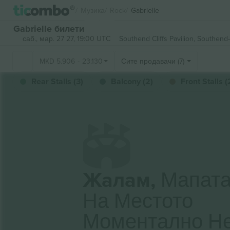
Музика
Rock
Gabrielle
Gabrielle билети
саб., мар. 27 27, 19:00 UTC
Southend Cliffs Pavilion,
Southend-
MKD
5.906
-
23.130
Сите продавачи (7)
Rear Stalls (3)
Balcony (2)
Front Stalls (
Жалам,
Мапат
На Местото
Моментално Н