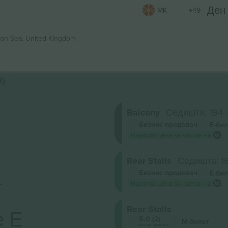
MK
+49
on-Sea, United Kingdom
2)
Balcony
Седишта: 194 -
Бизнис продавач
Е-бил
Најниска цена за настан на
Rear Stalls
Седишта: 16
а
Бизнис продавач
Е-бил
Најниска цена за настан на
Rear Stalls
е Е
5.0 (2)
М-билет
Бизнис продавач