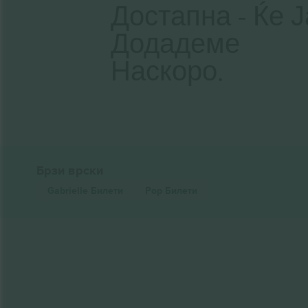
Достапна - Ќе Ј
Додадеме
Наскоро.
Брзи врски
Gabrielle
Билети
Pop
Билети