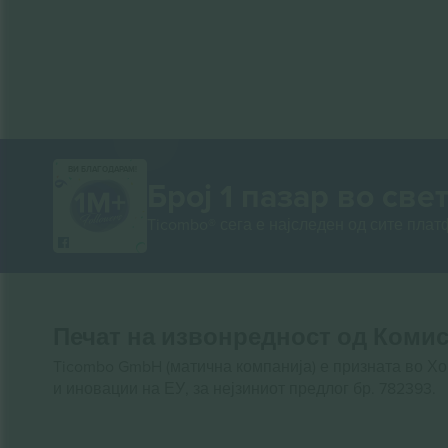
ВИ БЛАГОДАРАМ!
Број 1 пазар во свет
Ticombo® сега е најследен од сите пла
Печат на извонредност од Комис
Ticombo GmbH (матична компанија) е призната во Х
и иновации на ЕУ, за нејзиниот предлог бр. 782393.