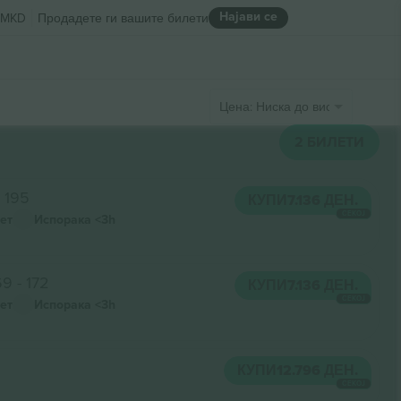
Најави се
MKD
Продадете ги вашите билети
Цена: Ниска до висока
2
БИЛЕТИ
 195
КУПИ
7.136 ДЕН.
СЕКОЈ
ет
Испорака
<3h
9 - 172
КУПИ
7.136 ДЕН.
СЕКОЈ
ет
Испорака
<3h
КУПИ
12.796 ДЕН.
СЕКОЈ