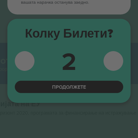
вашата нарачка останува заедно.
Колку Билети?
2
от.
тформи за препродавање во Европа. Ви благодариме!
ПРОДОЛЖЕТЕ
ијата на ЕУ
оризонт 2020, програмата за финансирање на истражување