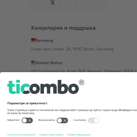
Канцеларии и поддршка
Germany
Unter den Linden 24, 10117 Berlin, Germany
United States
131 Continental Dr, Suite 305, Newark, Delaware 19713, 
Bulgaria
Regus Sofia City West, bul Totleben 53-55, 1606 Sofia, B
Mexico
Av Chapultepec 360, Roma Norte, Cuauhtémoc, 06700
Правното лице на давателот на платформата може да
настанот.,
Отпечаток
и
Услови.
© 2026 Ticombo. Сит