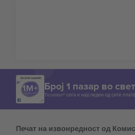
ВИ БЛАГОДАРАМ!
Број 1 пазар во свет
Ticombo® сега е најследен од сите пла
Печат на извонредност од Комис