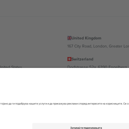
United Kingdom
167 City Road, London, Greater L
Switzerland
United States
Dorfstrasse 52a, 6390 Engelberg, 
United Arab Emirates
ulgaria
UAE Dubai Silicon Oasis, DDP Buil
 Ciudad de México, CDMX, Mexico
 се разликува во зависност од локацијата, настанот и/или доменот
е права се задржани.