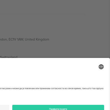
ondon, EC1V 1AW, United Kingdom
Switzerland
ding A1, Office 302, Dubai, United Arab Emirates
. За детали, проверете ја конкретната страница на