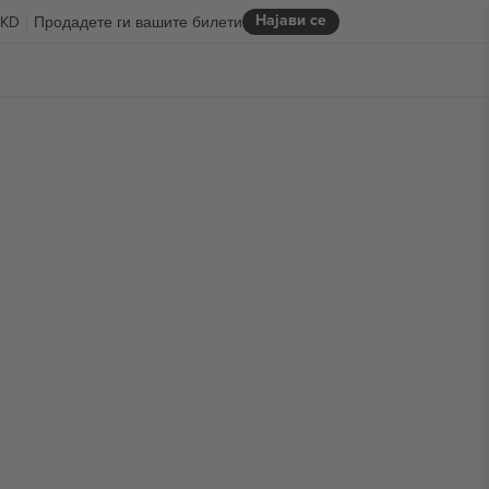
Најави се
KD
Продадете ги вашите билети