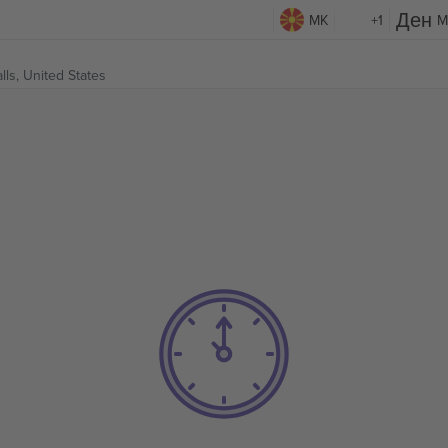
MK
+1
M
ls, United States