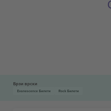
Брзи врски
Evanescence
Билети
Rock
Билети