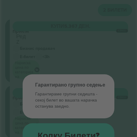
2
БИЛЕТИ
Општ
КУПИ
5.367 ДЕН.
прием
СЕКОЈ
Ред
Z
Бизнис продавач
Е-билет
<3h
Најниска
цена по
категорија
на
Гарантирано групно седење
Општ
КУПИ
5.367 ДЕН.
Гарантираме групни седишта ‑
прием
СЕКОЈ
секој билет во вашата нарачка
Бизнис продавач
останува заедно.
Е-билет
<3h
Најниска
цена по
категорија
на
Колку Билети?