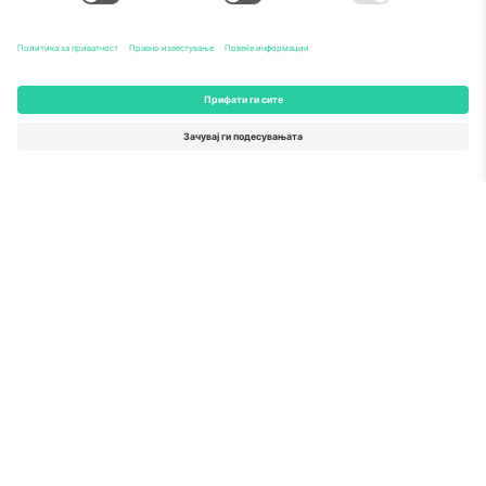
За
Корпоративни услуги
Тим
Најчесто поставувани прашања
TixProtect
Како работи
Отпечаток
Хотели
Правила и услови
World Cup Hub
Придружна програма
Контактирајте нѐ
Канцеларии и поддршка