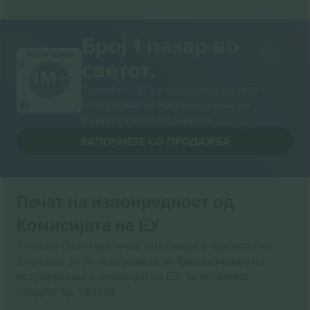
Број 1 пазар во
ВИ БЛАГОДАРАМ!
светот.
Ticombo® сега е најследен од сите
платформи за препродавање во
Европа. Ви благодариме!
ЗАПОЧНЕТЕ СО ПРОДАЖБА
Печат на извонредност од
Комисијата на ЕУ
Ticombo GmbH (матична компанија) е призната во
Хоризонт 2020, програмата за финансирање на
истражување и иновации на ЕУ, за нејзиниот
предлог бр. 782393.