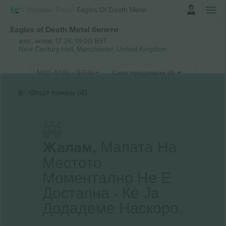
Најави се
Музика
Rock
Eagles Of Death Metal
Eagles of Death Metal билети
вто., ноем. 17 26, 19:00 BST
New Century Hall,
Manchester, United Kingdom
MKD
4.195
-
8.636
Сите продавачи (4)
Општ прием (4)
Жалам,
Мапата На
Местото
Моментално Не Е
Достапна - Ќе Ја
Додадеме Наскоро.