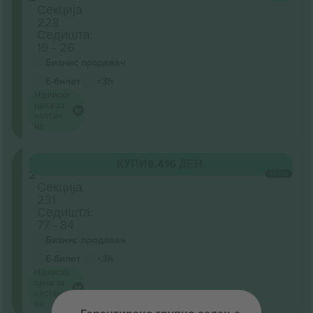
Секција
228
Седишта:
19 - 26
Бизнис продавач
Е-билет
<3h
Најниска
цена за
настан
на
Level
КУПИ
9.416 ДЕН.
2
СЕКОЈ
Секција
231
Седишта:
77 - 84
Бизнис продавач
Е-билет
<3h
Најниска
цена за
настан
на