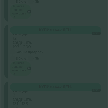
Е-билет
<3h
Најниска
цена по
категорија
на
Floor
КУПИ
10.647 ДЕН.
Секција
СЕКОЈ
12
Седишта:
193 - 200
Бизнис продавач
Е-билет
<3h
Најниска
цена по
категорија
на
Floor
КУПИ
10.647 ДЕН.
Секција
СЕКОЈ
2
Седишта:
131 - 138