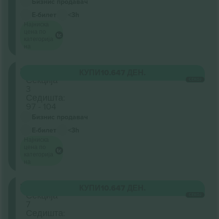
Бизнис продавач
Е-билет
<3h
Најниска
цена по
категорија
на
Floor
КУПИ
10.647 ДЕН.
Секција
СЕКОЈ
3
Седишта:
97 - 104
Бизнис продавач
Е-билет
<3h
Најниска
цена по
категорија
на
Floor
КУПИ
10.647 ДЕН.
Секција
СЕКОЈ
7
Седишта: