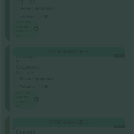
178 - 185
Бизнис продавач
Е-билет
<3h
Најниска
цена по
категорија
на
Floor
КУПИ
10.647 ДЕН.
Секција
СЕКОЈ
9
Седишта:
83 - 90
Бизнис продавач
Е-билет
<3h
Најниска
цена по
категорија
на
Level
КУПИ
10.647 ДЕН.
2
СЕКОЈ
Секција