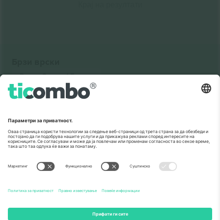
Крај на резултати
Брзи врски
Donny Osmond
Билети