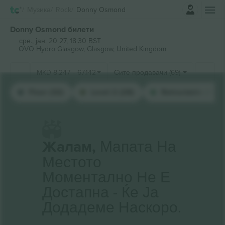
Најави се
Музика
Rock
Donny Osmond
Donny Osmond билети
сре., јан. 20 27, 18:30 BST
OVO Hydro Glasgow,
Glasgow, United Kingdom
MKD
8.247
-
67.142
Сите продавачи (69)
Floor (32)
Level 2 (28)
Retractable (9)
Жалам,
Мапата На
Местото
Моментално Не Е
Достапна - Ќе Ја
Додадеме Наскоро.