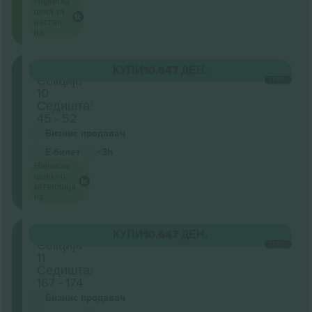
Најниска
цена за
настан
на
Floor
КУПИ
10.647 ДЕН.
Секција
СЕКОЈ
10
Седишта:
45 - 52
Бизнис продавач
Е-билет
<3h
Најниска
цена по
категорија
на
Floor
КУПИ
10.647 ДЕН.
Секција
СЕКОЈ
11
Седишта:
167 - 174
Бизнис продавач