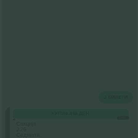
2
БИЛЕТИ
Level
КУПИ
9.416 ДЕН.
2
СЕКОЈ
Секција
226
Седишта: