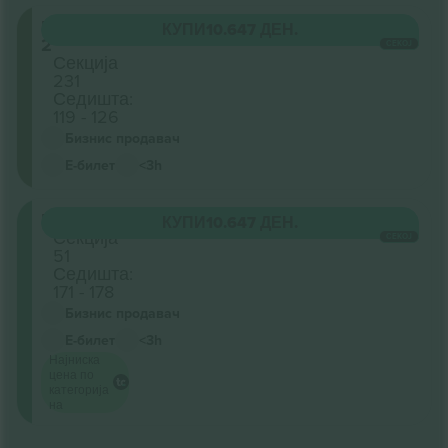
Level
КУПИ
10.647 ДЕН.
2
СЕКОЈ
Секција
231
Седишта:
119 - 126
Бизнис продавач
Е-билет
<3h
Retractable
КУПИ
10.647 ДЕН.
Секција
СЕКОЈ
51
Седишта:
171 - 178
Бизнис продавач
Е-билет
<3h
Најниска
цена по
категорија
на