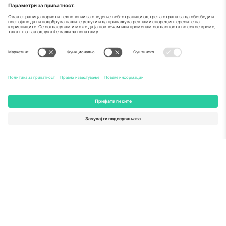
За
Корпоративни услуги
Тим
Најчесто поставувани прашања
TixProtect
Како работи
Отпечаток
Хотели
Правила и услови
World Cup Hub
Придружна програма
Контактирајте нѐ
Канцеларии и поддршка