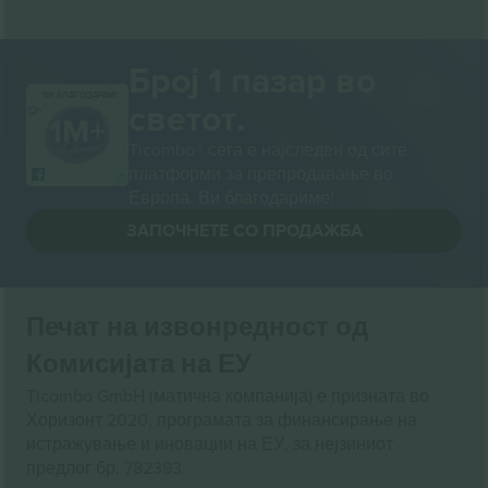
Број 1 пазар во
ВИ БЛАГОДАРАМ!
светот.
Ticombo® сега е најследен од сите
платформи за препродавање во
Европа. Ви благодариме!
ЗАПОЧНЕТЕ СО ПРОДАЖБА
Печат на извонредност од
Комисијата на ЕУ
Ticombo GmbH (матична компанија) е призната во
Хоризонт 2020, програмата за финансирање на
истражување и иновации на ЕУ, за нејзиниот
предлог бр. 782393.