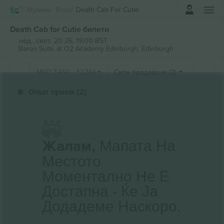
Најави се
Музика
Rock
Death Cab For Cutie
Death Cab for Cutie билети
нед., септ. 20 26, 19:00 BST
Baron Suite at O2 Academy Edinburgh,
Edinburgh
MKD
7.450
-
12.744
Сите продавачи (2)
Општ прием (2)
Жалам,
Мапата На
Местото
Моментално Не Е
Достапна - Ќе Ја
Додадеме Наскоро.