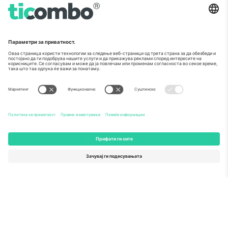
Број 1 пазар во
ВИ БЛАГОДАРАМ!
светот.
Ticombo® сега е најследен од сите
платформи за препродавање во