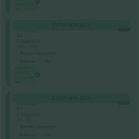
категорија
на
Retractable
КУПИ
7.874 ДЕН.
Секција
СЕКОЈ
56
Седишта:
165 - 170
Бизнис продавач
Е-билет
<3h
Најниска
цена по
категорија
на
Retractable
КУПИ
7.874 ДЕН.
Секција
СЕКОЈ
57
Седишта:
81 - 86
Бизнис продавач
Е-билет
<3h