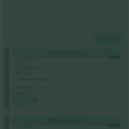
2
БИЛЕТИ
Floor
КУПИ
7.874 ДЕН.
Секција
СЕКОЈ
002
Седишта:
49 - 54
Бизнис продавач
Е-билет
<3h
Најниска
цена по
категорија
на
Floor
КУПИ
7.874 ДЕН.
Секција
СЕКОЈ