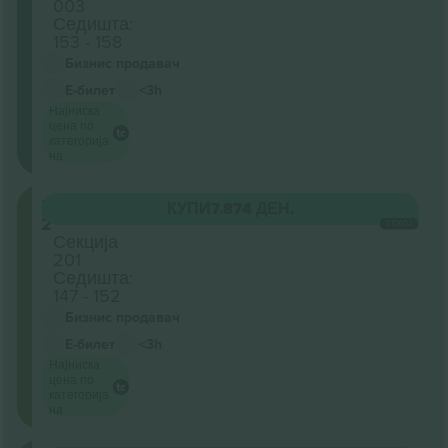
003
Седишта:
153 - 158
Бизнис продавач
Е-билет
<3h
Најниска
цена по
категорија
на
Level
КУПИ
7.874 ДЕН.
2
СЕКОЈ
Секција
201
Седишта:
147 - 152
Бизнис продавач
Е-билет
<3h
Најниска
цена по
категорија
на