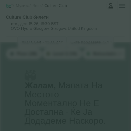
Најави се
Музика
Rock
Culture Club
Culture Club билети
вто., дек. 15 26, 18:30 BST
OVO Hydro Glasgow,
Glasgow, United Kingdom
MKD
6.644
-
100.027
Сите продавачи (67)
Floor (38)
Level 2 (14)
Retractable (11)
Жалам,
Мапата На
Местото
Моментално Не Е
Достапна - Ќе Ја
Додадеме Наскоро.