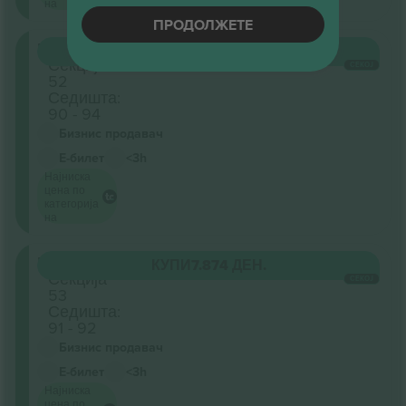
на
ПРОДОЛЖЕТЕ
Retractable
КУПИ
7.874 ДЕН.
Секција
СЕКОЈ
52
Седишта:
90 - 94
Бизнис продавач
Е-билет
<3h
Најниска
цена по
категорија
на
Retractable
КУПИ
7.874 ДЕН.
Секција
СЕКОЈ
53
Седишта:
91 - 92
Бизнис продавач
Е-билет
<3h
Најниска
цена по