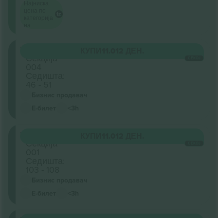
Најниска
цена по
категорија
на
Floor
КУПИ
11.012 ДЕН.
Секција
СЕКОЈ
004
Седишта:
46 - 51
Бизнис продавач
Е-билет
<3h
Floor
КУПИ
11.012 ДЕН.
Секција
СЕКОЈ
001
Седишта:
103 - 108
Бизнис продавач
Е-билет
<3h