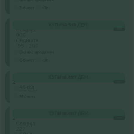
Е-билет
<3h
Floor
КУПИ
14.518 ДЕН.
Секција
СЕКОЈ
006
Седишта:
195 - 200
Бизнис продавач
Е-билет
<3h
Level
КУПИ
16.487 ДЕН.
2
СЕКОЈ
4.5 (22)
Бизнис продавач
М-билет
Level
КУПИ
16.487 ДЕН.
2
СЕКОЈ
Секција
227