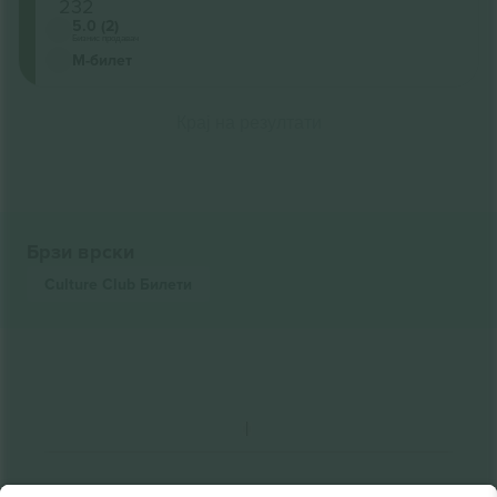
232
5.0 (2)
Бизнис продавач
М-билет
Крај на резултати
Брзи врски
Culture Club
Билети