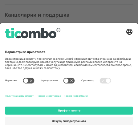
Канцеларии и поддршка
Germany
United Kingdom
Unter den Linden 24, 10117
167 City Road, London, Greater
Berlin, Germany
London, EC1V 1AW, United
Kingdom
United States
Switzerland
131 Continental Dr, Suite 305,
Dorfstrasse 52a, 6390
Newark, Delaware 19713, United
Engelberg, Switzerland
States
Bulgaria
United Arab Emirates
Regus Sofia City West, bul
UAE Dubai Silicon Oasis, DDP
Totleben 53-55, 1606 Sofia,
Building A1, Office 302, Dubai,
Bulgaria
United Arab Emirates
Mexico