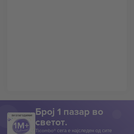
Број 1 пазар во
ВИ БЛАГОДАРАМ!
светот.
Ticombo® сега е најследен од сите