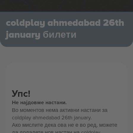
coldplay ahmedabad 26th
january билети
Упс!
Не најдовме настани.
Во моментов нема активни настани за
coldplay ahmedabad 26th january.
Ако мислите дека ова не е во ред, можете
да додадете нов настан на coldplay