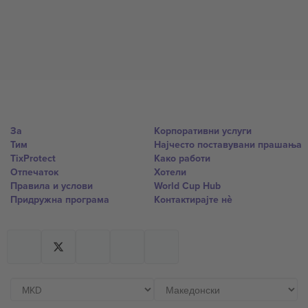
За
Корпоративни услуги
Тим
Најчесто поставувани прашања
TixProtect
Како работи
Отпечаток
Хотели
Правила и услови
World Cup Hub
Придружна програма
Контактирајте нѐ