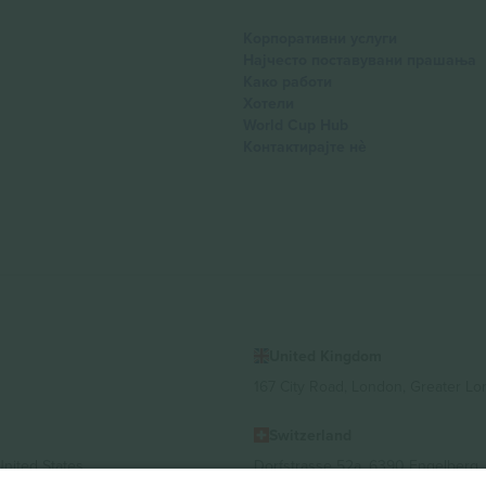
Корпоративни услуги
Најчесто поставувани прашања
Како работи
Хотели
World Cup Hub
Контактирајте нѐ
United Kingdom
167 City Road, London, Greater L
Switzerland
United States
Dorfstrasse 52a, 6390 Engelberg, 