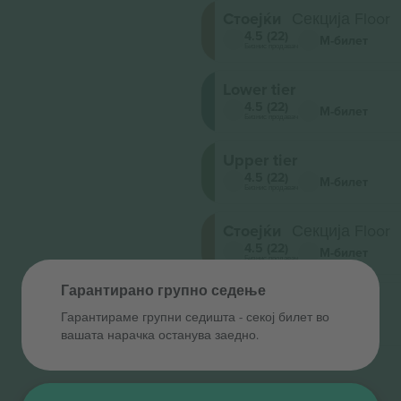
Стоејќи
Секција Floor
4.5 (22)
М-билет
Бизнис продавач
Lower tier
4.5 (22)
М-билет
Бизнис продавач
Upper tier
4.5 (22)
М-билет
Бизнис продавач
Стоејќи
Секција Floor
4.5 (22)
М-билет
Бизнис продавач
Гарантирано групно седење
Lower tier
Гарантираме групни седишта ‑ секој билет во
4.5 (22)
М-билет
Бизнис продавач
вашата нарачка останува заедно.