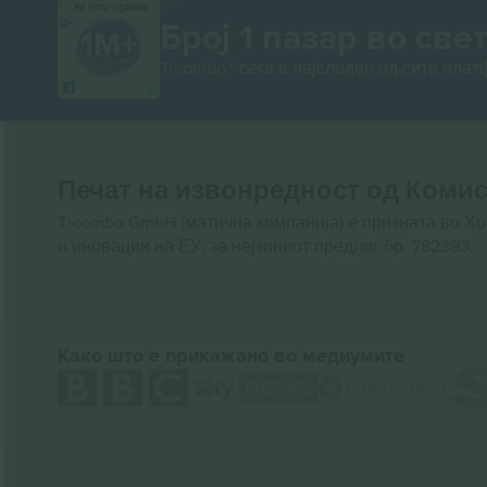
ВИ БЛАГОДАРАМ!
Број 1 пазар во свет
Ticombo® сега е најследен од сите пла
Печат на извонредност од Комис
Ticombo GmbH (матична компанија) е призната во Х
и иновации на ЕУ, за нејзиниот предлог бр. 782393.
Како што е прикажано во медиумите