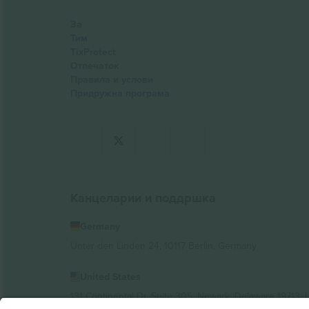
За
Тим
TixProtect
Отпечаток
Правила и услови
Придружна програма
Канцеларии и поддршка
Germany
Unter den Linden 24, 10117 Berlin, Germany
United States
131 Continental Dr, Suite 305, Newark, Delaware 19713, 