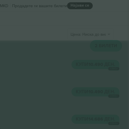
Најави се
MKD
Продадете ги вашите билети
Цена: Ниска до висока
2
БИЛЕТИ
КУПИ
10.490 ДЕН.
СЕКОЈ
КУПИ
10.490 ДЕН.
СЕКОЈ
КУПИ
14.686 ДЕН.
СЕКОЈ