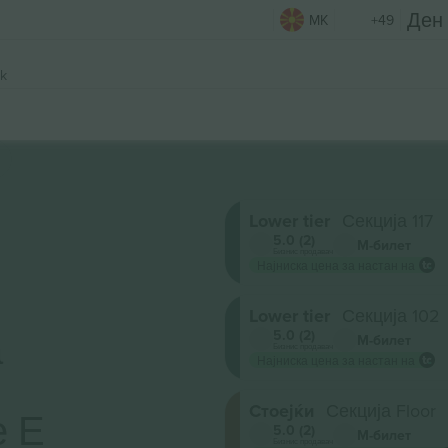
MK
+49
k
Lower tier
Секција 117
5.0 (2)
М-билет
Бизнис продавач
Најниска цена за настан на
Lower tier
Секција 102
а
5.0 (2)
М-билет
Бизнис продавач
Најниска цена за настан на
Стоејќи
Секција Floor
е Е
5.0 (2)
М-билет
Бизнис продавач