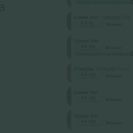
а
Најниска цена по категорија на
Lower tier
Секција 108
5.0 (2)
М-билет
Бизнис продавач
Upper tier
4.5 (22)
М-билет
Бизнис продавач
Најниска цена по категорија на
Стоејќи
Секција Floor
4.5 (22)
М-билет
Бизнис продавач
Lower tier
4.5 (22)
М-билет
Бизнис продавач
Upper tier
4.5 (22)
М-билет
Бизнис продавач