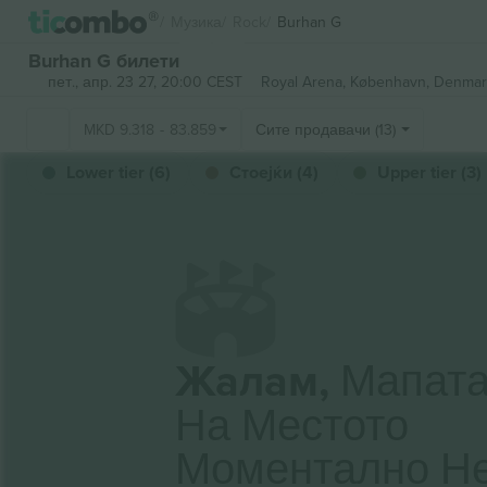
Музика
Rock
Burhan G
Burhan G билети
пет., апр. 23 27, 20:00 CEST
Royal Arena,
København, Denmar
MKD
9.318
-
83.859
Сите продавачи (13)
Lower tier (6)
Стоејќи (4)
Upper tier (3)
Жалам,
Мапат
На Местото
Моментално Н