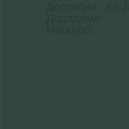
Достапна - Ќе Ј
Додадеме
Наскоро.