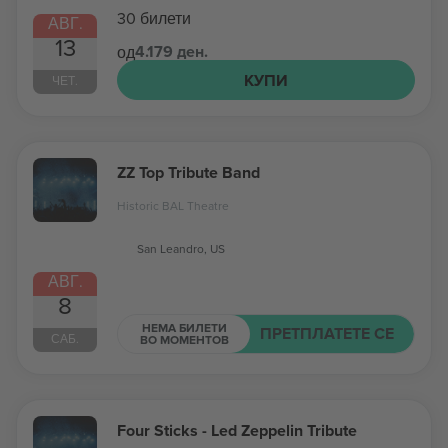
30 билети
АВГ.
13
4.179 ден.
од
КУПИ
ЧЕТ.
ZZ Top Tribute Band
Historic BAL Theatre
San Leandro, US
АВГ.
8
НЕМА БИЛЕТИ
ПРЕТПЛАТЕТЕ СЕ
САБ.
ВО МОМЕНТОВ
Four Sticks - Led Zeppelin Tribute