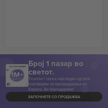
Број 1 пазар во
ВИ БЛАГОДАРАМ!
светот.
Ticombo® сега е најследен од сите
платформи за препродавање во
Европа. Ви благодариме!
ЗАПОЧНЕТЕ СО ПРОДАЖБА