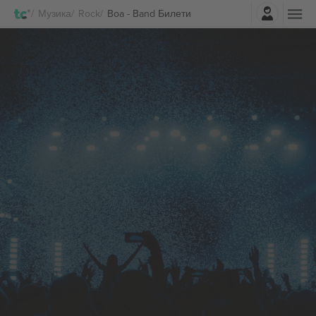
Најави се
Музика
Rock
Boa - Band Билети