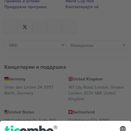
Правила и услови
World Cup Hub
Придружна програма
Контактирајте нѐ
Канцеларии и поддршка
Germany
United Kingdom
Unter den Linden 24, 10117
167 City Road, London, Greater
Berlin, Germany
London, EC1V 1AW, United
Kingdom
United States
Switzerland
131 Continental Dr, Suite 305,
Dorfstrasse 52a, 6390
Newark, Delaware 19713, United
Engelberg, Switzerland