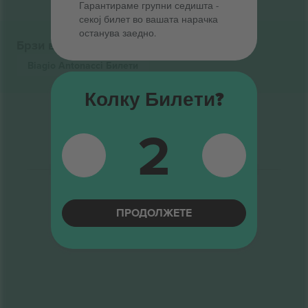
Гарантираме групни седишта ‑
секој билет во вашата нарачка
останува заедно.
Брзи врски
Biagio Antonacci
Билети
Колку Билети?
2
ПРОДОЛЖЕТЕ