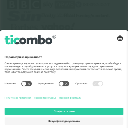
За
Корпоративни услуги
Тим
Најчесто поставувани прашања
TixProtect
Како работи
Отпечаток
Хотели
Правила и услови
World Cup Hub
Придружна програма
Контактирајте нѐ