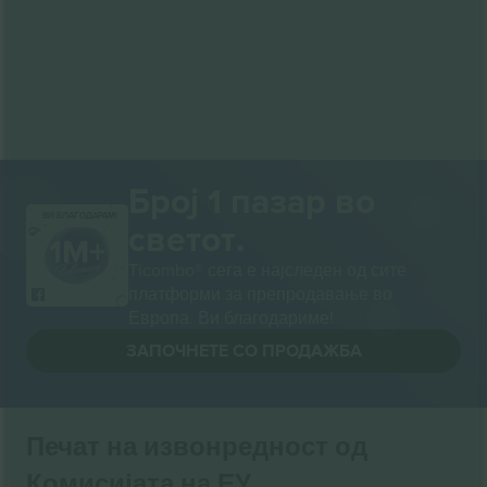
Број 1 пазар во
ВИ БЛАГОДАРАМ!
светот.
Ticombo® сега е најследен од сите
платформи за препродавање во
Европа. Ви благодариме!
ЗАПОЧНЕТЕ СО ПРОДАЖБА
Печат на извонредност од
Комисијата на ЕУ