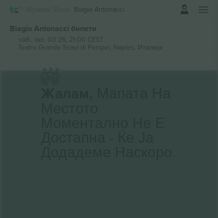
Најави се
Музика
Rock
Biagio Antonacci
Biagio Antonacci билети
саб., окт. 03 26, 21:00 CEST
Teatro Grande Scavi di Pompei,
Naples, Италија
Жалам,
Мапата На
Местото
Моментално Не Е
Достапна - Ќе Ја
Додадеме Наскоро.