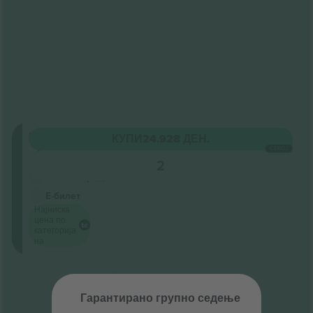
Parterre
КУПИ
24.928 ДЕН.
Ред
СЕКОЈ
3
2
Бизнис продавач
Е-билет
Најниска
цена по
категорија
на
Крај на резултати
Гарантирано групно седење