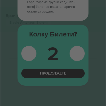
Гарантираме групни седишта ‑
секој билет во вашата нарачка
останува заедно.
Брзи врски
Biagio Antonacci
Билети
Колку Билети?
2
ПРОДОЛЖЕТЕ