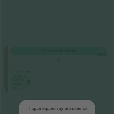
Platea
КУПИ
24.861 ДЕН.
Ред
СЕКОЈ
A
2
Бизнис продавач
Е-билет
Најниска
цена за
настан
на
Крај на резултати
Гарантирано групно седење