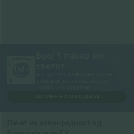
Број 1 пазар во
ВИ БЛАГОДАРАМ!
светот.
Ticombo® сега е најследен од сите
платформи за препродавање во
Европа. Ви благодариме!
ЗАПОЧНЕТЕ СО ПРОДАЖБА
Печат на извонредност од
Комисијата на ЕУ