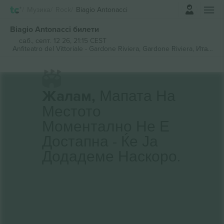
Најави се
Музика
Rock
Biagio Antonacci
Biagio Antonacci билети
саб., септ. 12 26, 21:15 CEST
Anfiteatro del Vittoriale - Gardone Riviera,
Gardone Riviera, Италија
Жалам,
Мапата На
Местото
Моментално Не Е
Достапна - Ќе Ја
Додадеме Наскоро.