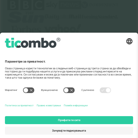
За
Корпоративни услуги
Тим
Најчесто поставувани прашања
TixProtect
Како работи
Отпечаток
Хотели
Правила и услови
World Cup Hub
Придружна програма
Контактирајте нѐ