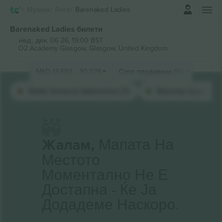
Најави се
Музика
Rock
Barenaked Ladies
Barenaked Ladies билети
нед., дек. 06 26, 19:00 BST
O2 Academy Glasgow,
Glasgow, United Kingdom
MKD
13.592
-
30.074
Сите продавачи (16)
Stalls General Admission (7)
Balcony Upper (6)
Жалам,
Мапата На
Местото
Моментално Не Е
Достапна - Ќе Ја
Додадеме Наскоро.