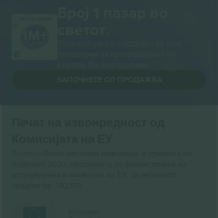
Број 1 пазар во
ВИ БЛАГОДАРАМ!
светот.
Ticombo® сега е најследен од сите
платформи за препродавање во
Европа. Ви благодариме!
ЗАПОЧНЕТЕ СО ПРОДАЖБА
Печат на извонредност од
Комисијата на ЕУ
Ticombo GmbH (матична компанија) е призната во
Хоризонт 2020, програмата за финансирање на
истражување и иновации на ЕУ, за нејзиниот
предлог бр. 782393.