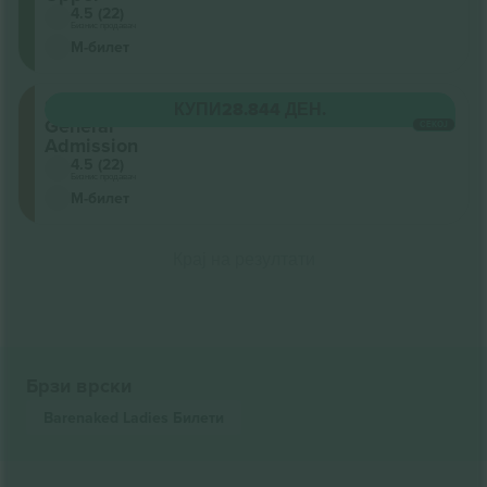
4.5 (22)
Бизнис продавач
М-билет
Stalls
КУПИ
28.844 ДЕН.
General
СЕКОЈ
Admission
4.5 (22)
Бизнис продавач
М-билет
Крај на резултати
Брзи врски
Barenaked Ladies
Билети