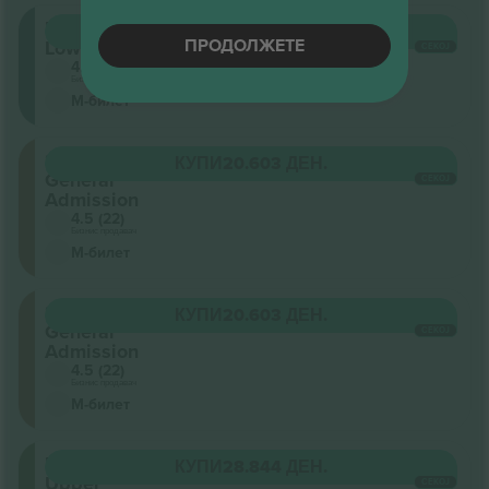
Balcony
КУПИ
20.603 ДЕН.
ПРОДОЛЖЕТЕ
Lower
СЕКОЈ
4.5 (22)
Бизнис продавач
М-билет
Stalls
КУПИ
20.603 ДЕН.
General
СЕКОЈ
Admission
4.5 (22)
Бизнис продавач
М-билет
Stalls
КУПИ
20.603 ДЕН.
General
СЕКОЈ
Admission
4.5 (22)
Бизнис продавач
М-билет
Balcony
КУПИ
28.844 ДЕН.
Upper
СЕКОЈ