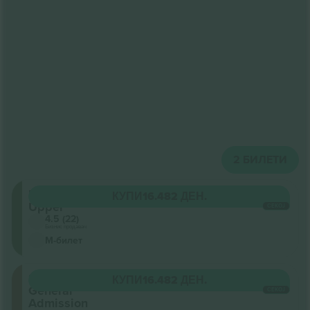
2
БИЛЕТИ
Balcony
КУПИ
16.482 ДЕН.
Upper
СЕКОЈ
4.5 (22)
Бизнис продавач
М-билет
Stalls
КУПИ
16.482 ДЕН.
General
СЕКОЈ
Admission