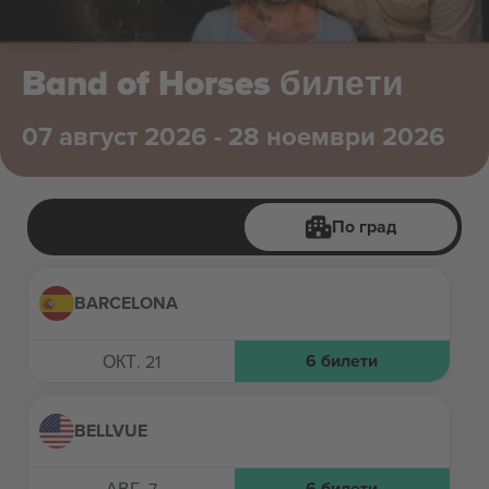
Band of Horses билети
07 август 2026 - 28 ноември 2026
По град
BARCELONA
6
билети
ОКТ. 21
BELLVUE
6
билети