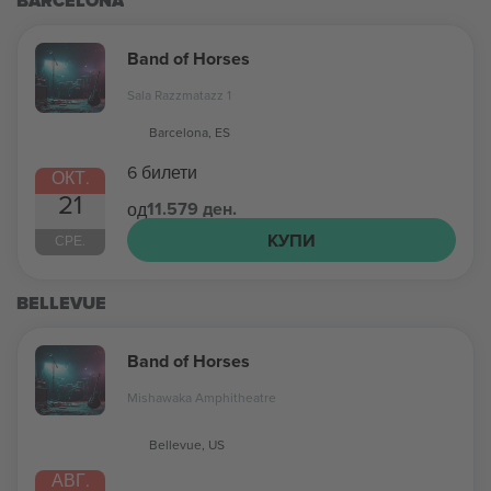
BARCELONA
Band of Horses
Sala Razzmatazz 1
Barcelona, ES
6 билети
ОКТ.
21
11.579 ден.
од
КУПИ
СРЕ.
BELLEVUE
Band of Horses
Mishawaka Amphitheatre
Bellevue, US
АВГ.