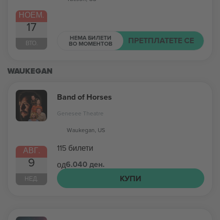
НОЕМ.
17
НЕМА БИЛЕТИ
ПРЕТПЛАТЕТЕ СЕ
ВТО.
ВО МОМЕНТОВ
WAUKEGAN
Band of Horses
Genesee Theatre
Waukegan, US
115 билети
АВГ.
9
6.040 ден.
од
КУПИ
НЕД.