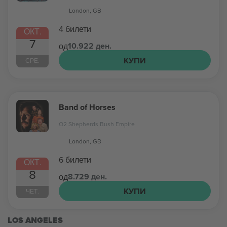
London, GB
4 билети
ОКТ.
7
10.922 ден.
од
КУПИ
СРЕ.
Band of Horses
O2 Shepherds Bush Empire
London, GB
6 билети
ОКТ.
8
8.729 ден.
од
КУПИ
ЧЕТ.
LOS ANGELES