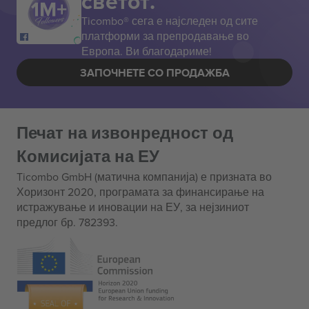
светот.
Ticombo® сега е најследен од сите
платформи за препродавање во
Европа. Ви благодариме!
ЗАПОЧНЕТЕ СО ПРОДАЖБА
Печат на извонредност од
Комисијата на ЕУ
Ticombo GmbH (матична компанија) е призната во
Хоризонт 2020, програмата за финансирање на
истражување и иновации на ЕУ, за нејзиниот
предлог бр. 782393.