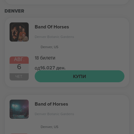
DENVER
Band Of Horses
Denver Botanic Gardens
Denver, US
18 билети
АВГ.
6
16.027 ден.
од
КУПИ
ЧЕТ.
Band of Horses
Denver Botanic Gardens
Denver, US