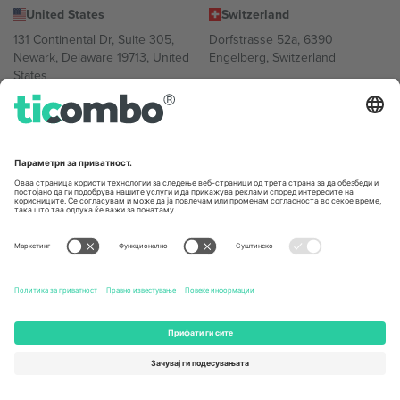
United States
Switzerland
131 Continental Dr, Suite 305,
Dorfstrasse 52a, 6390
Newark, Delaware 19713, United
Engelberg, Switzerland
States
Bulgaria
United Arab Emirates
Regus Sofia City West, bul
UAE Dubai Silicon Oasis, DDP
Totleben 53-55, 1606 Sofia,
Building A1, Office 302, Dubai,
Bulgaria
United Arab Emirates
Mexico
Av Chapultepec 360, Roma
Norte, Cuauhtémoc, 06700
Ciudad de México, CDMX,
Mexico
Правното лице на давателот на платформата може да се
разликува во зависност од локацијата, настанот и/или доменот.
За детали, проверете ја конкретната страница на настанот.,
Отпечаток
и
Услови.
© 2026 Ticombo. Сите права се задржани.