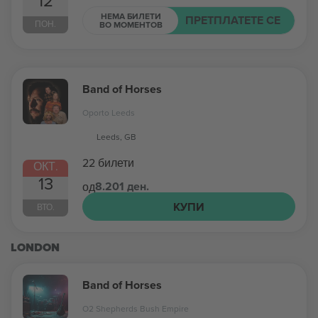
12
НЕМА БИЛЕТИ
ПРЕТПЛАТЕТЕ СЕ
ПОН.
ВО МОМЕНТОВ
Band of Horses
Oporto Leeds
Leeds, GB
22 билети
ОКТ.
13
8.201 ден.
од
КУПИ
ВТО.
LONDON
Band of Horses
O2 Shepherds Bush Empire