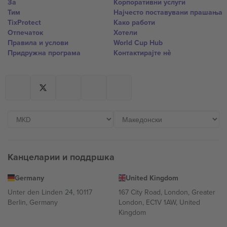
За
Корпоративни услуги
Тим
Најчесто поставувани прашања
TixProtect
Како работи
Отпечаток
Хотели
Правила и услови
World Cup Hub
Придружна програма
Контактирајте нѐ
Канцеларии и поддршка
Germany
United Kingdom
Unter den Linden 24, 10117
167 City Road, London, Greater
Berlin, Germany
London, EC1V 1AW, United
Kingdom