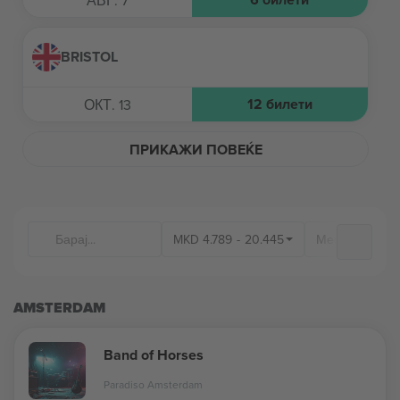
АВГ. 7
BRISTOL
12
билети
ОКТ. 13
ПРИКАЖИ ПОВЕЌЕ
MKD
4.789
-
20.445
Места на одр
AMSTERDAM
Band of Horses
Paradiso Amsterdam