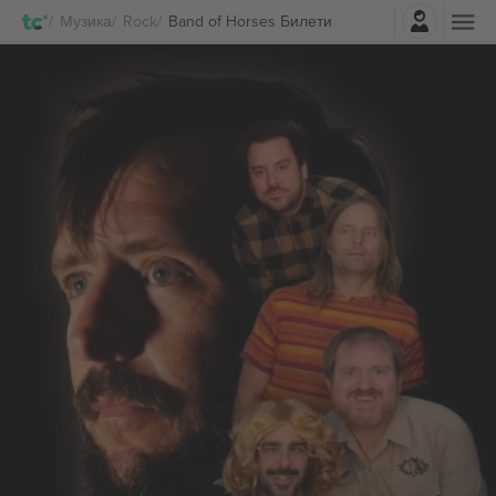
Најави се
Музика
Rock
Band of Horses Билети