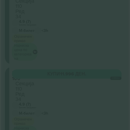
Секција
110
Ред
34
4.9 (7)
Бизнис продавач
М-билет
<3h
Ограничен
приказ
Најниска
цена по
категорија
на
Level
КУПИ
11.996 ДЕН.
100
СЕКОЈ
Секција
110
Ред
34
4.9 (7)
Бизнис продавач
М-билет
<3h
Ограничен
приказ
Најниска