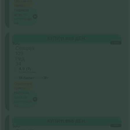
Ограничен
приказ
Најниска
цена по
категорија
на
Level
КУПИ
11.996 ДЕН.
100
СЕКОЈ
Секција
109
Ред
34
4.9 (7)
Бизнис продавач
М-билет
<3h
Ограничен
приказ
Најниска
цена по
категорија
на
Level
КУПИ
11.996 ДЕН.
100
СЕКОЈ