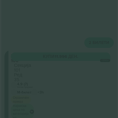
2
БИЛЕТИ
Level
КУПИ
11.996 ДЕН.
100
СЕКОЈ
Секција
101
Ред
35
4.9 (7)
Бизнис продавач
М-билет
<3h
Ограничен
приказ
Најниска
цена по
категорија
на