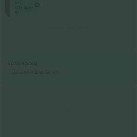
цена по
категорија
на
Крај на резултати
Брзи врски
Backstreet Boys
Билети