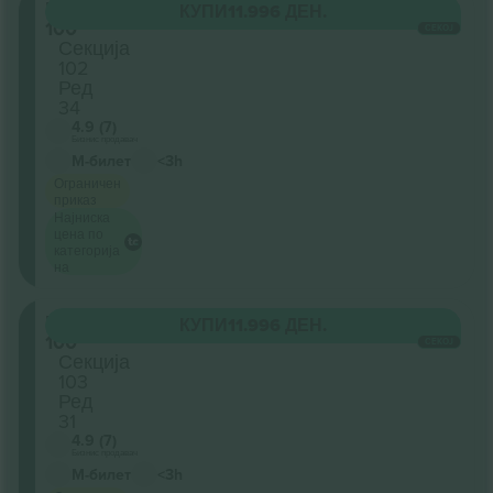
Level
КУПИ
11.996 ДЕН.
100
СЕКОЈ
Секција
102
Ред
34
4.9 (7)
Бизнис продавач
М-билет
<3h
Ограничен
приказ
Најниска
цена по
категорија
на
Level
КУПИ
11.996 ДЕН.
100
СЕКОЈ
Секција
103
Ред
31
4.9 (7)
Бизнис продавач
М-билет
<3h