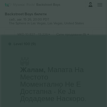
Најави се
Музика
Rock
Backstreet Boys
Backstreet Boys билети
саб., авг. 15 26, 20:00 PDT
The Sphere in Las Vegas,
Las Vegas, United States
MKD
10.827
-
13.226
Сите продавачи (9)
Level 100 (9)
Жалам,
Мапата На
Местото
Моментално Не Е
Достапна - Ќе Ја
Додадеме Наскоро.