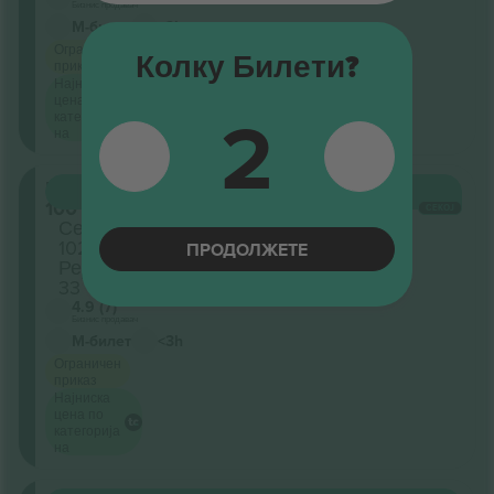
Бизнис продавач
М-билет
<3h
Ограничен
Колку Билети?
приказ
Најниска
цена по
2
категорија
на
Level
КУПИ
11.996 ДЕН.
100
СЕКОЈ
Секција
102
ПРОДОЛЖЕТЕ
Ред
33
4.9 (7)
Бизнис продавач
М-билет
<3h
Ограничен
приказ
Најниска
цена по
категорија
на