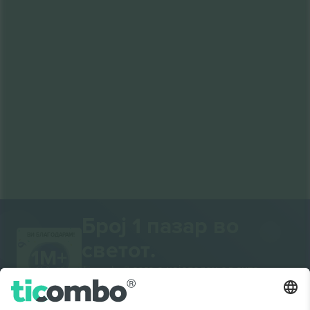
Број 1 пазар во
ВИ БЛАГОДАРАМ!
светот.
Ticombo® сега е најследен од сите
платформи за препродавање во
Европа. Ви благодариме!