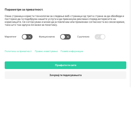
ЗАПОЧНЕТЕ СО ПРОДАЖБА
Печат на извонредност од
Комисијата на ЕУ
Ticombo GmbH (матична компанија) е призната во
Хоризонт 2020, програмата за финансирање на
истражување и иновации на ЕУ, за нејзиниот
предлог бр. 782393.