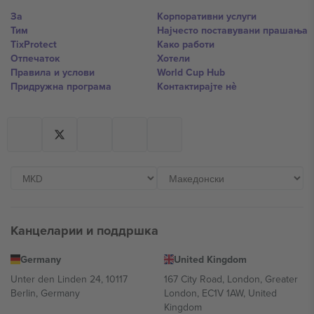
За
Корпоративни услуги
Тим
Најчесто поставувани прашања
TixProtect
Како работи
Отпечаток
Хотели
Правила и услови
World Cup Hub
Придружна програма
Контактирајте нѐ
Канцеларии и поддршка
Germany
United Kingdom
Unter den Linden 24, 10117
167 City Road, London, Greater
Berlin, Germany
London, EC1V 1AW, United
Kingdom