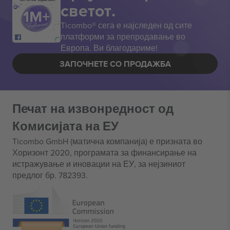
светот.
Ticombo® сега е најследен од сите
платформи за препродавање во
Европа. Ви благодариме!
ЗАПОЧНЕТЕ СО ПРОДАЖБА
Печат на извонредност од
Комисијата на ЕУ
Ticombo GmbH (матична компанија) е призната во
Хоризонт 2020, програмата за финансирање на
истражување и иновации на ЕУ, за нејзиниот
предлог бр. 782393.