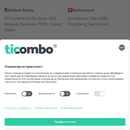
United States
Switzerland
131 Continental Dr, Suite 305,
Dorfstrasse 52a, 6390
Newark, Delaware 19713, United
Engelberg, Switzerland
States
Bulgaria
United Arab Emirates
Regus Sofia City West, bul
UAE Dubai Silicon Oasis, DDP
Totleben 53-55, 1606 Sofia,
Building A1, Office 302, Dubai,
Bulgaria
United Arab Emirates
Mexico
Av Chapultepec 360, Roma
Norte, Cuauhtémoc, 06700
Ciudad de México, CDMX,
Mexico
Правното лице на давателот на платформата може да се
разликува во зависност од локацијата, настанот и/или доменот.
За детали, проверете ја конкретната страница на настанот.,
Отпечаток
и
Услови.
© 2026 Ticombo. Сите права се задржани.