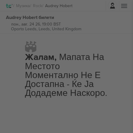
Најави се
Музика
Rock
Audrey Hobert
Audrey Hobert билети
пон., авг. 24 26, 19:00 BST
Oporto Leeds,
Leeds, United Kingdom
Жалам,
Мапата На
Местото
Моментално Не Е
Достапна - Ќе Ја
Додадеме Наскоро.