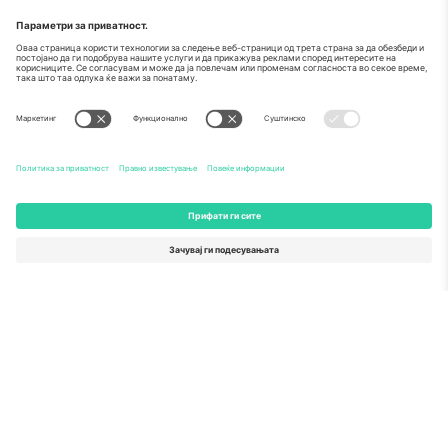
За
Корпоративни услуги
Тим
Најчесто поставувани прашања
TixProtect
Како работи
Отпечаток
Хотели
Правила и услови
World Cup Hub
Придружна програма
Контактирајте нѐ
Канцеларии и поддршка