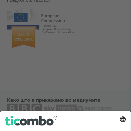
предлог бр. 782393.
Како што е прикажано во медиумите