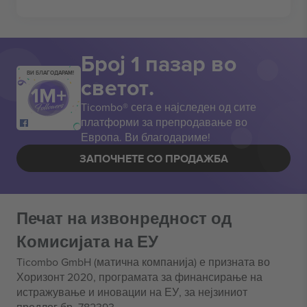
Број 1 пазар во
ВИ БЛАГОДАРАМ!
светот.
Ticombo® сега е најследен од сите
платформи за препродавање во
Европа. Ви благодариме!
ЗАПОЧНЕТЕ СО ПРОДАЖБА
Печат на извонредност од
Комисијата на ЕУ
Ticombo GmbH (матична компанија) е призната во
Хоризонт 2020, програмата за финансирање на
истражување и иновации на ЕУ, за нејзиниот