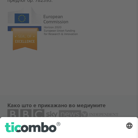
предлог бр. 782393.
Како што е прикажано во медиумите