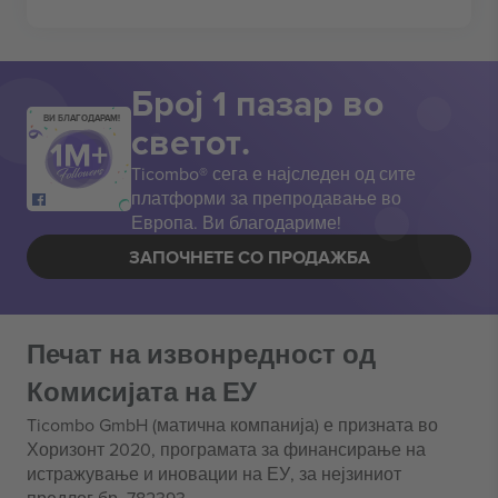
Број 1 пазар во
ВИ БЛАГОДАРАМ!
светот.
Ticombo® сега е најследен од сите
платформи за препродавање во
Европа. Ви благодариме!
ЗАПОЧНЕТЕ СО ПРОДАЖБА
Печат на извонредност од
Комисијата на ЕУ
Ticombo GmbH (матична компанија) е призната во
Хоризонт 2020, програмата за финансирање на
истражување и иновации на ЕУ, за нејзиниот