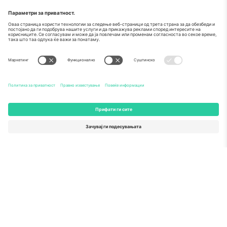
За
Корпоративни услуги
Тим
Најчесто поставувани прашања
TixProtect
Како работи
Отпечаток
Хотели
Правила и услови
World Cup Hub
Придружна програма
Контактирајте нѐ
Канцеларии и поддршка