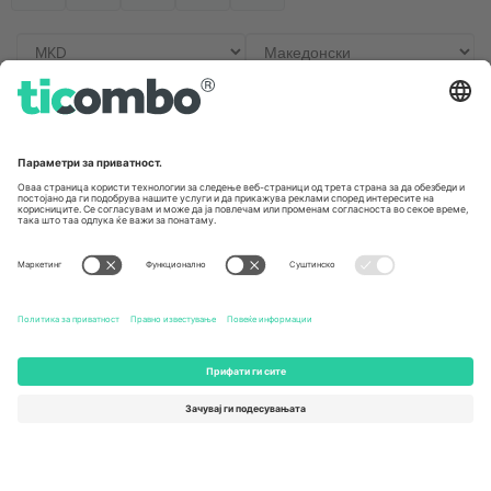
Канцеларии и поддршка
Germany
United Kingdom
Unter den Linden 24, 10117
167 City Road, London, Greater
Berlin, Germany
London, EC1V 1AW, United
Kingdom
United States
Switzerland
131 Continental Dr, Suite 305,
Dorfstrasse 52a, 6390
Newark, Delaware 19713, United
Engelberg, Switzerland
States
Bulgaria
United Arab Emirates
Regus Sofia City West, bul
UAE Dubai Silicon Oasis, DDP
Totleben 53-55, 1606 Sofia,
Building A1, Office 302, Dubai,