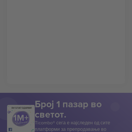
Број 1 пазар во
ВИ БЛАГОДАРАМ!
светот.
Ticombo® сега е најследен од сите
платформи за препродавање во