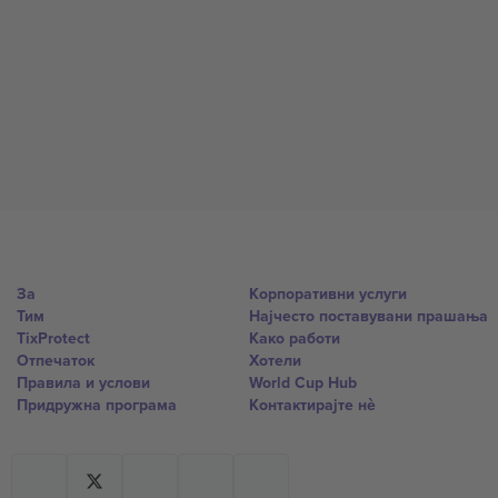
За
Корпоративни услуги
Тим
Најчесто поставувани прашања
TixProtect
Како работи
Отпечаток
Хотели
Правила и услови
World Cup Hub
Придружна програма
Контактирајте нѐ