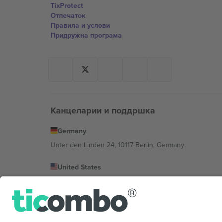
TixProtect
Отпечаток
Правила и услови
Придружна програма
Канцеларии и поддршка
Germany
Unter den Linden 24, 10117 Berlin, Germany
United States
131 Continental Dr, Suite 305, Newark, Delaware 19713, 
Bulgaria
Regus Sofia City West, bul Totleben 53-55, 1606 Sofia, B