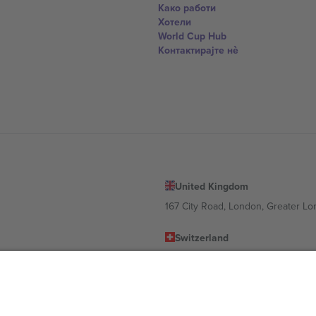
Како работи
Хотели
World Cup Hub
Контактирајте нѐ
United Kingdom
167 City Road, London, Greater L
Switzerland
United States
Dorfstrasse 52a, 6390 Engelberg, 
United Arab Emirates
ulgaria
UAE Dubai Silicon Oasis, DDP Buil