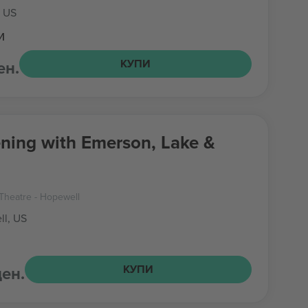
, US
и
ен.
КУПИ
ning with Emerson, Lake &
Theatre - Hopewell
l, US
ден.
КУПИ