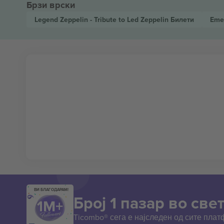
Брзи врски
Legend Zeppelin - Tribute to Led Zeppelin
Билети
Eme
ВИ БЛАГОДАРАМ!
Број 1 пазар во свет
Ticombo® сега е најследен од сите пла