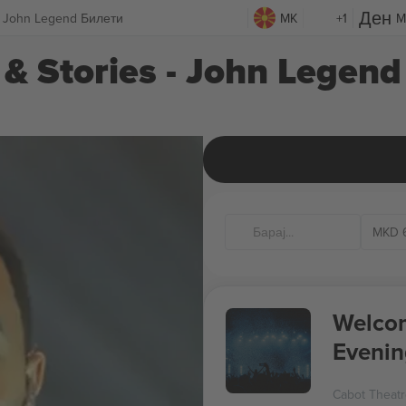
 - John Legend Билети
MK
+1
M
& Stories - John Legend
MKD
Welcom
Evenin
Palmer
Cabot Theat