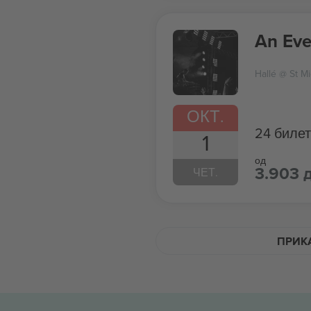
An Eve
Hallé @ St Mi
ОКТ.
24 биле
1
од
3.903 
ЧЕТ.
ПРИКА