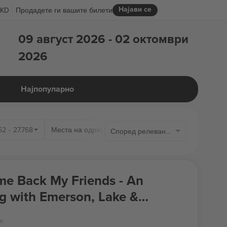
Најави се
KD
Продадете ги вашите билети
09 август 2026 - 02 октомври
2026
Најпопуларно
62
-
27.768
Места на одржување
Според релевантноста
e Back My Friends - An
g with Emerson, Lake &
re