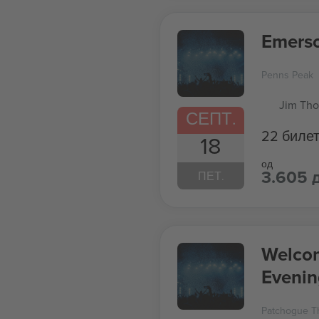
Emerso
Penns Peak
Jim Tho
СЕПТ.
22 биле
18
од
3.605 
ПЕТ.
Welcom
Evenin
Palmer
Patchogue T