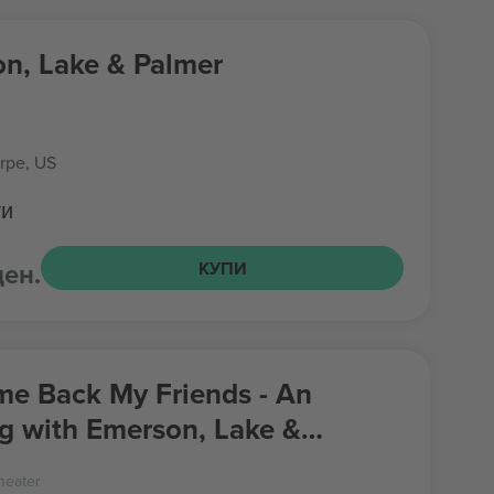
n, Lake & Palmer
rpe, US
ти
ден.
КУПИ
e Back My Friends - An
g with Emerson, Lake &
heater