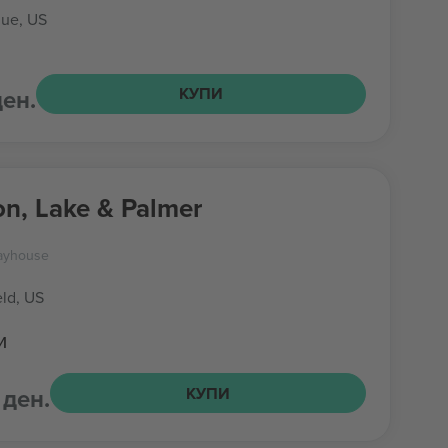
ue, US
ден.
КУПИ
n, Lake & Palmer
layhouse
eld, US
и
 ден.
КУПИ