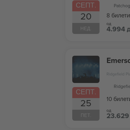
СЕПТ.
Patchog
20
8 билети
од
4.994 
НЕД.
Emerso
Ridgefield P
Ridgefi
СЕПТ.
10 билет
25
од
23.629
ПЕТ.