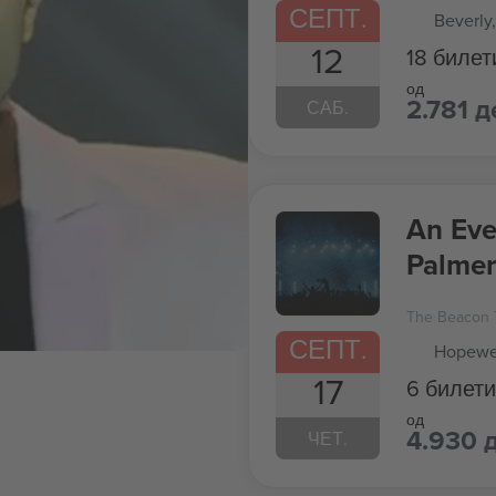
СЕПТ.
Beverly
12
18 билет
од
2.781 д
САБ.
An Eve
Palmer
The Beacon 
СЕПТ.
Hopewel
17
6 билети
од
4.930 
ЧЕТ.