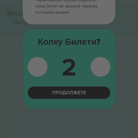
секој билет во вашата нарачка
останува заедно.
Брзи врски
UB40
Билети
UB40 feat Ali Campbell
Билети
Regga
Колку Билети?
2
ПРОДОЛЖЕТЕ