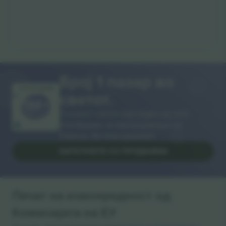
Број 1 пазар во
ВИ БЛАГОДАРАМ!
светот.
Ticombo® сега е најследен од сите
платформи за препродавање во
Европа. Ви благодариме!
ЗАПОЧНЕТЕ СО ПРОДАЖБА
Печат на извонредност од
Комисијата на ЕУ