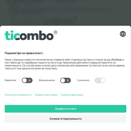
За
Корпоративни услуги
Тим
Најчесто поставувани прашања
TixProtect
Како работи
Отпечаток
Хотели
Правила и услови
World Cup Hub
Придружна програма
Контактирајте нѐ