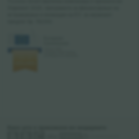
Ticombo GmbH (матична компанија) е призната во
Хоризонт 2020, програмата за финансирање на
истражување и иновации на ЕУ, за нејзиниот
предлог бр. 782393.
Како што е прикажано во медиумите