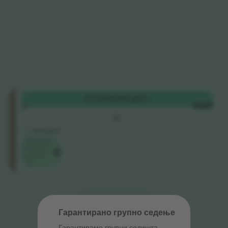
Floor
КУПИ
13.105 ДЕН.
Standing
СЕКОЈ
5.0 (2)
6
Бизнис продавач
М-билет
Најниска
цена за
настан
на
Крај на резултати
Гарантирано групно седење
Гарантираме групни седишта ‑