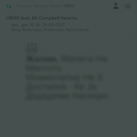
Најави се
Музика
Reggae Roast
UB40
UB40 feat. Ali Campbell билети
вто., дек. 15 26, 20:00 CEST
Ahoy Rotterdam,
Rotterdam, Netherlands
Жалам,
Мапата На
Местото
Моментално Не Е
Достапна - Ќе Ја
Додадеме Наскоро.