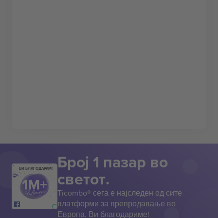
Број 1 пазар во
ВИ БЛАГОДАРАМ!
светот.
Ticombo® сега е најследен од сите
платформи за препродавање во
Европа. Ви благодариме!