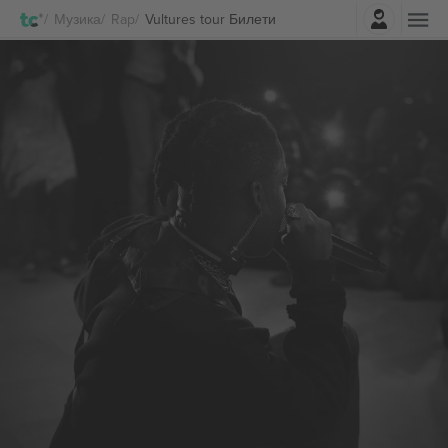
Најави се
Музика
Rap
Vultures tour Билети