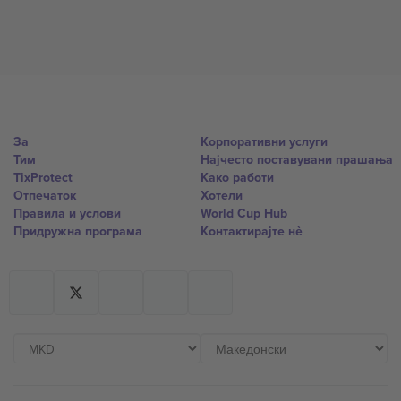
За
Корпоративни услуги
Тим
Најчесто поставувани прашања
TixProtect
Како работи
Отпечаток
Хотели
Правила и услови
World Cup Hub
Придружна програма
Контактирајте нѐ