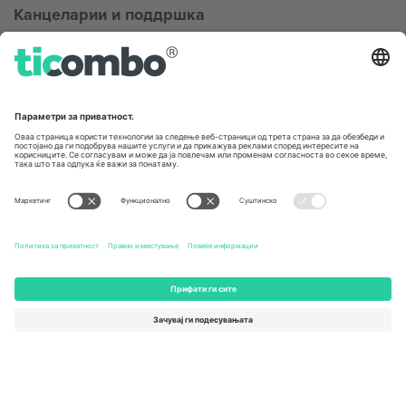
Канцеларии и поддршка
Germany
United Kingdom
Unter den Linden 24, 10117
167 City Road, London, Greater
Berlin, Germany
London, EC1V 1AW, United
Kingdom
United States
Switzerland
131 Continental Dr, Suite 305,
Dorfstrasse 52a, 6390
Newark, Delaware 19713, United
Engelberg, Switzerland
States
Bulgaria
United Arab Emirates
Regus Sofia City West, bul
UAE Dubai Silicon Oasis, DDP
Totleben 53-55, 1606 Sofia,
Building A1, Office 302, Dubai,
Bulgaria
United Arab Emirates
Mexico
Av Chapultepec 360, Roma
Norte, Cuauhtémoc, 06700