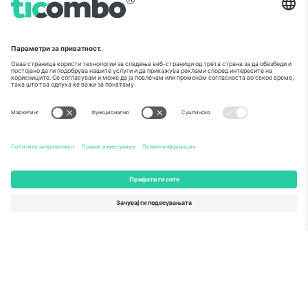
предлог бр. 782393.
Како што е прикажано во медиумите