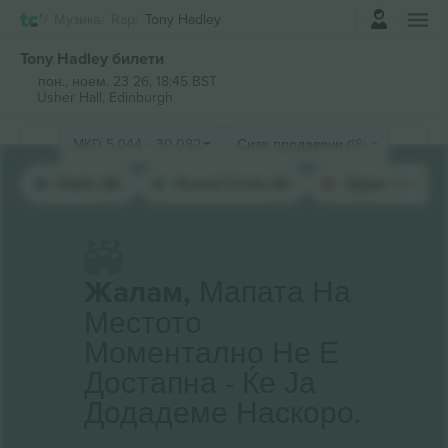
Најави се
Музика
Rap
Tony Hadley
Tony Hadley билети
пон., ноем. 23 26, 18:45 BST
Usher Hall,
Edinburgh
MKD
5.044
-
30.082
Сите продавачи (18)
Stalls (8)
Grand Circle (5)
Upper Circle (
Жалам,
Мапата На
Местото
Моментално Не Е
Достапна - Ќе Ја
Додадеме Наскоро.