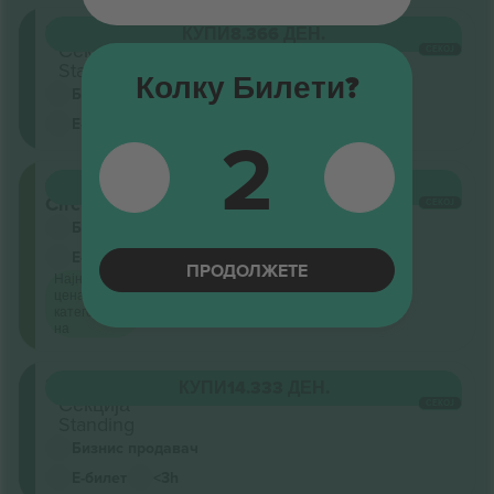
Stalls
КУПИ
8.366 ДЕН.
Секција
СЕКОЈ
Standing
Колку Билети?
Бизнис продавач
Е-билет
<3h
2
Grand
КУПИ
8.366 ДЕН.
Circle
СЕКОЈ
Бизнис продавач
Е-билет
<3h
ПРОДОЛЖЕТЕ
Најниска
цена по
категорија
на
Stalls
КУПИ
14.333 ДЕН.
Секција
СЕКОЈ
Standing
Бизнис продавач
Е-билет
<3h