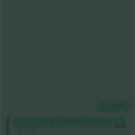
2
БИЛЕТИ
Stalls
КУПИ
6.213 ДЕН.
Секција
СЕКОЈ
Standing