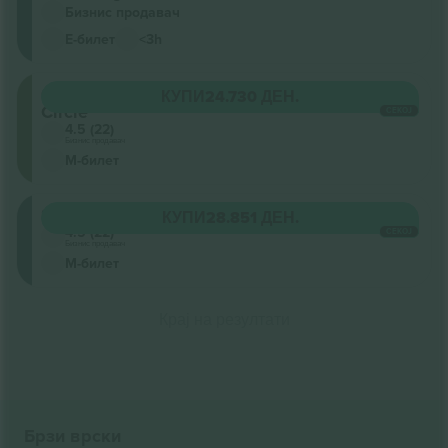
Бизнис продавач
Е-билет
<3h
Grand
КУПИ
24.730 ДЕН.
Circle
СЕКОЈ
4.5 (22)
Бизнис продавач
М-билет
Stalls
КУПИ
28.851 ДЕН.
4.5 (22)
СЕКОЈ
Бизнис продавач
М-билет
Крај на резултати
Брзи врски