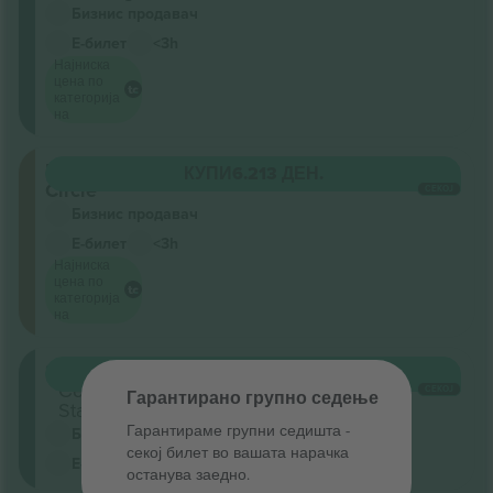
Бизнис продавач
Е-билет
<3h
Најниска
цена по
категорија
на
Upper
КУПИ
6.213 ДЕН.
Circle
СЕКОЈ
Бизнис продавач
Е-билет
<3h
Најниска
цена по
категорија
на
Stalls
КУПИ
6.951 ДЕН.
Секција
СЕКОЈ
Гарантирано групно седење
Standing
Гарантираме групни седишта ‑
Бизнис продавач
секој билет во вашата нарачка
Е-билет
<3h
останува заедно.