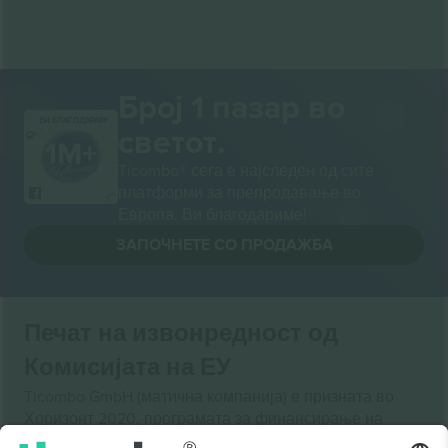
Број 1 пазар во
ВИ БЛАГОДАРАМ!
светот.
Ticombo® сега е најследен од сите
платформи за препродавање во
Европа. Ви благодариме!
ЗАПОЧНЕТЕ СО ПРОДАЖБА
Печат на извонредност од
Комисијата на ЕУ
Ticombo GmbH (матична компанија) е призната во
Хоризонт 2020, програмата за финансирање на
истражување и иновации на ЕУ, за нејзиниот