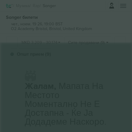
Најави се
Музика
Rap
Songer
Songer билети
чет., ноем. 19 26, 19:00 BST
O2 Academy Bristol,
Bristol, United Kingdom
MKD
3.209
-
30.174
Сите продавачи (9)
Општ прием (9)
Жалам,
Мапата На
Местото
Моментално Не Е
Достапна - Ќе Ја
Додадеме Наскоро.