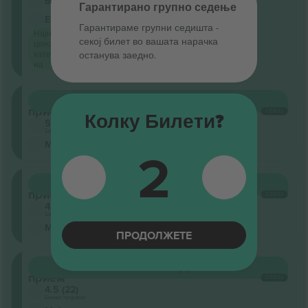
Бизнис продавач
Гарантирано групно седење
Е-билет
<3h
Гарантираме групни седишта ‑
Најниска
секој билет во вашата нарачка
цена по
категорија
останува заедно.
на
Општ
КУПИ
5.862 ДЕН.
прием
СЕКОЈ
Колку Билети?
5.0 (1)
Бизнис продавач
М-билет
2
Општ
КУПИ
16.537 ДЕН.
прием
СЕКОЈ
4.5 (22)
Бизнис продавач
М-билет
ПРОДОЛЖЕТЕ
Општ
КУПИ
20.672 ДЕН.
прием
СЕКОЈ
4.5 (22)
Бизнис продавач