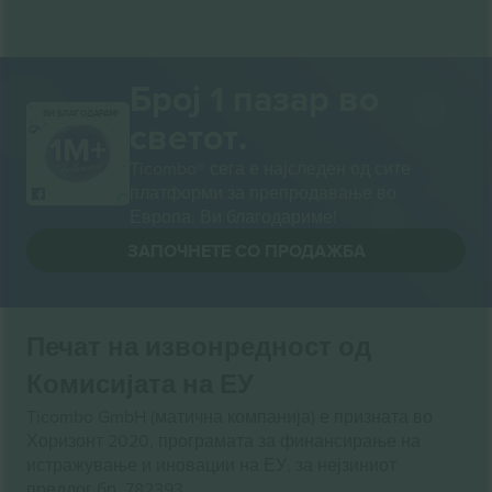
Број 1 пазар во
ВИ БЛАГОДАРАМ!
светот.
Ticombo® сега е најследен од сите
платформи за препродавање во
Европа. Ви благодариме!
ЗАПОЧНЕТЕ СО ПРОДАЖБА
Печат на извонредност од
Комисијата на ЕУ
Ticombo GmbH (матична компанија) е призната во
Хоризонт 2020, програмата за финансирање на
истражување и иновации на ЕУ, за нејзиниот
предлог бр. 782393.