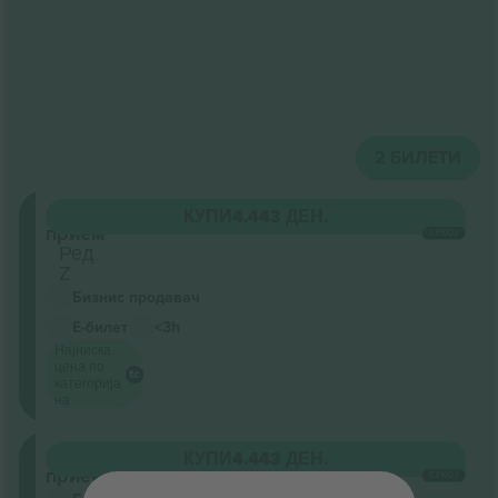
2
БИЛЕТИ
Општ
КУПИ
4.443 ДЕН.
прием
СЕКОЈ
Ред
Z
Бизнис продавач
Е-билет
<3h
Најниска
цена по
категорија
на
Општ
КУПИ
4.443 ДЕН.
прием
СЕКОЈ